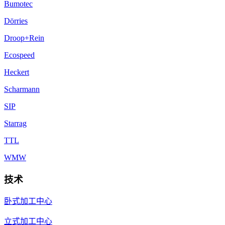
Bumotec
Dörries
Droop+Rein
Ecospeed
Heckert
Scharmann
SIP
Starrag
TTL
WMW
技术
卧式加工中心
立式加工中心