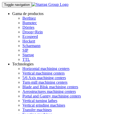
Toggle navigation
Gama de productos
Berthiez
Bumotec
Dörries
Droop+Rein
Ecospeed
Heckert
Scharmann
SIP
Starrag
TTL
Technologies
Horizontal machining centers
Vertical machining centers
5/6 Axis machining centers
Turn-mill machining centers
Blade and Blisk machining centers
Aerostructures machining centers
Portal and Gantry machining centers
Vertical turning lathes
Vertical grinding machines
Transfer machines