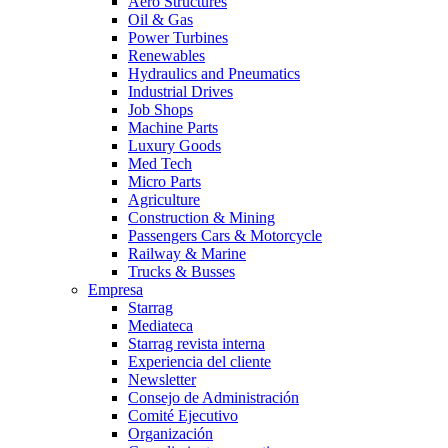
Aero Structures
Oil & Gas
Power Turbines
Renewables
Hydraulics and Pneumatics
Industrial Drives
Job Shops
Machine Parts
Luxury Goods
Med Tech
Micro Parts
Agriculture
Construction & Mining
Passengers Cars & Motorcycle
Railway & Marine
Trucks & Busses
Empresa
Starrag
Mediateca
Starrag revista interna
Experiencia del cliente
Newsletter
Consejo de Administración
Comité Ejecutivo
Organización