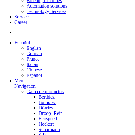
Faceting machines
Automation solutions
Technology Services
Service
Career
Español
English
German
France
Italian
Chinese
Español
Menu
Navigation
Gama de productos
Berthiez
Bumotec
Dörries
Droop+Rein
Ecospeed
Heckert
Scharmann
SIP