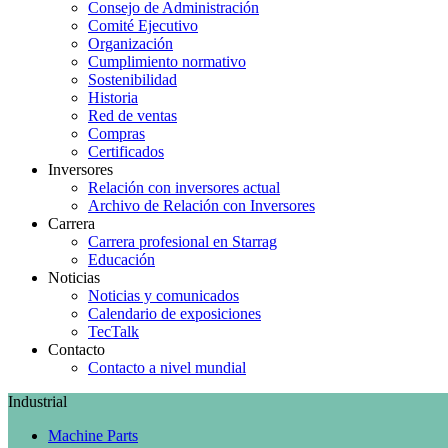
Consejo de Administración
Comité Ejecutivo
Organización
Cumplimiento normativo
Sostenibilidad
Historia
Red de ventas
Compras
Certificados
Inversores
Relación con inversores actual
Archivo de Relación con Inversores
Carrera
Carrera profesional en Starrag
Educación
Noticias
Noticias y comunicados
Calendario de exposiciones
TecTalk
Contacto
Contacto a nivel mundial
Industrial
Machine Parts