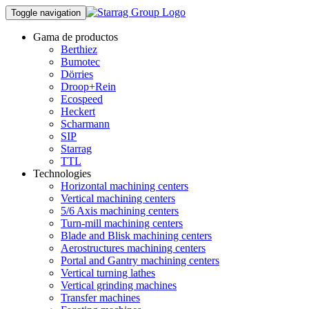
Toggle navigation
Gama de productos
Berthiez
Bumotec
Dörries
Droop+Rein
Ecospeed
Heckert
Scharmann
SIP
Starrag
TTL
Technologies
Horizontal machining centers
Vertical machining centers
5/6 Axis machining centers
Turn-mill machining centers
Blade and Blisk machining centers
Aerostructures machining centers
Portal and Gantry machining centers
Vertical turning lathes
Vertical grinding machines
Transfer machines