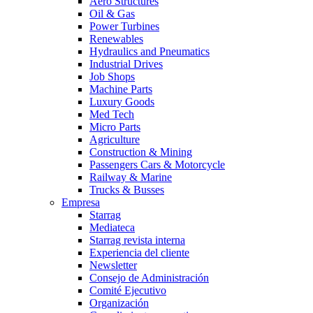
Aero Structures
Oil & Gas
Power Turbines
Renewables
Hydraulics and Pneumatics
Industrial Drives
Job Shops
Machine Parts
Luxury Goods
Med Tech
Micro Parts
Agriculture
Construction & Mining
Passengers Cars & Motorcycle
Railway & Marine
Trucks & Busses
Empresa
Starrag
Mediateca
Starrag revista interna
Experiencia del cliente
Newsletter
Consejo de Administración
Comité Ejecutivo
Organización