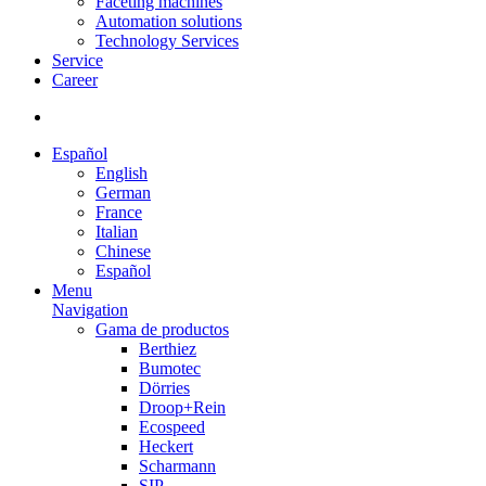
Faceting machines
Automation solutions
Technology Services
Service
Career
Español
English
German
France
Italian
Chinese
Español
Menu
Navigation
Gama de productos
Berthiez
Bumotec
Dörries
Droop+Rein
Ecospeed
Heckert
Scharmann
SIP