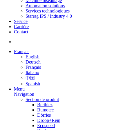
Machine biseautage
Automation solutions
Services technologiques
Starrag IPS / Industry 4.0
Service
Carrière
Contact
Français
English
Deutsch
Français
Italiano
中国
Spanish
Menu
Navigation
Section de produit
Berthiez
Bumotec
Dörries
Droop+Rein
Ecospeed