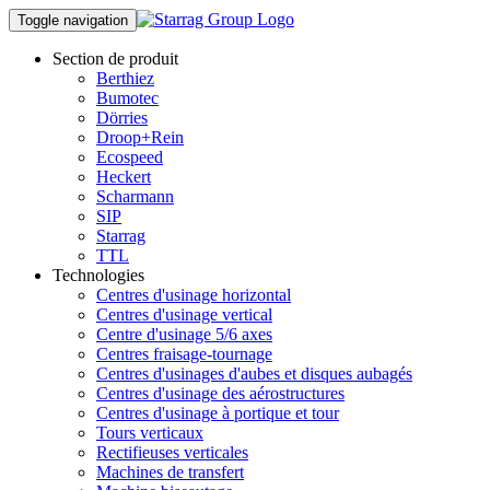
Toggle navigation
Section de produit
Berthiez
Bumotec
Dörries
Droop+Rein
Ecospeed
Heckert
Scharmann
SIP
Starrag
TTL
Technologies
Centres d'usinage horizontal
Centres d'usinage vertical
Centre d'usinage 5/6 axes
Centres fraisage-tournage
Centres d'usinages d'aubes et disques aubagés
Centres d'usinage des aérostructures
Centres d'usinage à portique et tour
Tours verticaux
Rectifieuses verticales
Machines de transfert