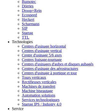
Bumotec
Dörries
Droop+Rein
Ecospeed
Heckert
Scharmann
SIP
Starrag
TTL
Technologies
Centres d'usinage horizontal
Centres d'usinage vertical
Centre d'usinage 5/6 axes
Centres fraisage-tournage
Centres d'usinages d'aubes et disques aubagés
Centres d'usinage des aérostructures
Centres d'usinage à portique et tour
Tours verticaux
Rectifieuses verticales
Machines de transfert
Machine biseautage
Automation solutions
Services technologiques
Starrag IPS / Industry 4.0
Service