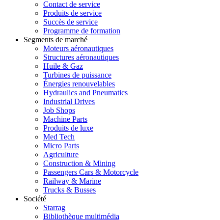
Contact de service
Produits de service
Succès de service
Programme de formation
Segments de marché
Moteurs aéronautiques
Structures aéronautiques
Huile & Gaz
Turbines de puissance
Énergies renouvelables
Hydraulics and Pneumatics
Industrial Drives
Job Shops
Machine Parts
Produits de luxe
Med Tech
Micro Parts
Agriculture
Construction & Mining
Passengers Cars & Motorcycle
Railway & Marine
Trucks & Busses
Société
Starrag
Bibliothèque multimédia