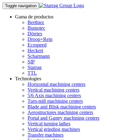
Toggle navigation
Gama de productos
Berthiez
Bumotec
Dörries
Droop+Rein
Ecospeed
Heckert
Scharmann
SIP
Starrag
TTL
Technologies
Horizontal machining centers
Vertical machining centers
5/6 Axis machining centers
Turn-mill machining centers
Blade and Blisk machining centers
Aerostructures machining centers
Portal and Gantry machining centers
Vertical turning lathes
Vertical grinding machines
Transfer machines