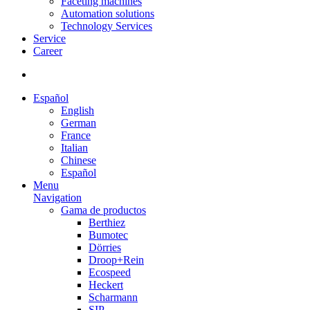
Faceting machines
Automation solutions
Technology Services
Service
Career
Español
English
German
France
Italian
Chinese
Español
Menu
Navigation
Gama de productos
Berthiez
Bumotec
Dörries
Droop+Rein
Ecospeed
Heckert
Scharmann
SIP