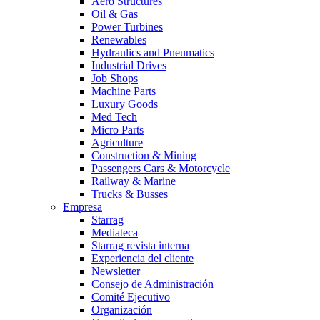
Aero Structures
Oil & Gas
Power Turbines
Renewables
Hydraulics and Pneumatics
Industrial Drives
Job Shops
Machine Parts
Luxury Goods
Med Tech
Micro Parts
Agriculture
Construction & Mining
Passengers Cars & Motorcycle
Railway & Marine
Trucks & Busses
Empresa
Starrag
Mediateca
Starrag revista interna
Experiencia del cliente
Newsletter
Consejo de Administración
Comité Ejecutivo
Organización