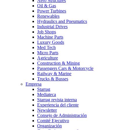
Aero Structures
Oil & Gas
Power Turbines
Renewables
Hydraulics and Pneumatics
Industrial Drives
Job Shops
Machine Parts
Luxury Goods
Med Tech
Micro Parts
Agriculture
Construction & Mining
Passengers Cars & Motorcycle
Railway & Marine
Trucks & Busses
Empresa
Starrag
Mediateca
Starrag revista interna
Experiencia del cliente
Newsletter
Consejo de Administración
Comité Ejecutivo
Organización