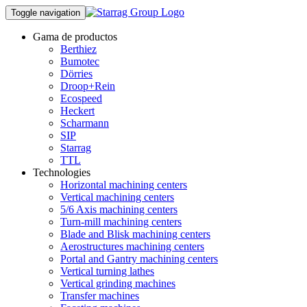
Toggle navigation
Gama de productos
Berthiez
Bumotec
Dörries
Droop+Rein
Ecospeed
Heckert
Scharmann
SIP
Starrag
TTL
Technologies
Horizontal machining centers
Vertical machining centers
5/6 Axis machining centers
Turn-mill machining centers
Blade and Blisk machining centers
Aerostructures machining centers
Portal and Gantry machining centers
Vertical turning lathes
Vertical grinding machines
Transfer machines