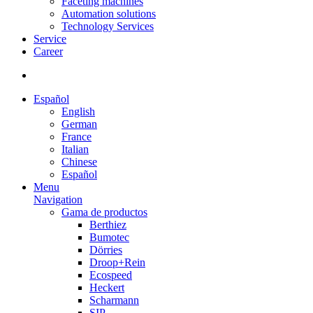
Faceting machines
Automation solutions
Technology Services
Service
Career
Español
English
German
France
Italian
Chinese
Español
Menu
Navigation
Gama de productos
Berthiez
Bumotec
Dörries
Droop+Rein
Ecospeed
Heckert
Scharmann
SIP