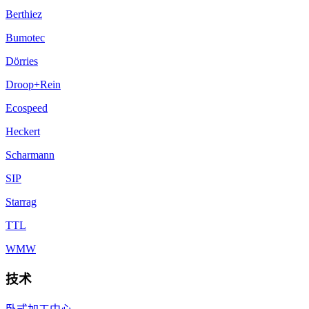
Berthiez
Bumotec
Dörries
Droop+Rein
Ecospeed
Heckert
Scharmann
SIP
Starrag
TTL
WMW
技术