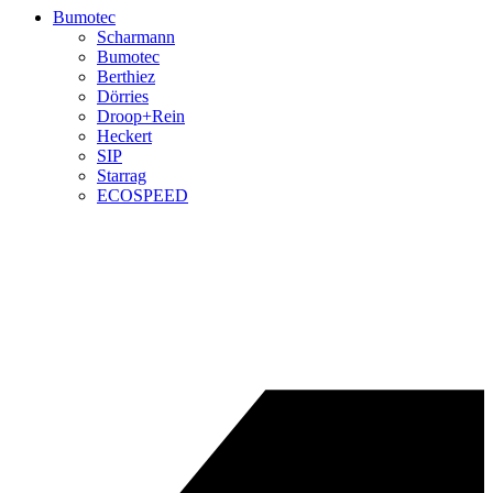
Bumotec
Scharmann
Bumotec
Berthiez
Dörries
Droop+Rein
Heckert
SIP
Starrag
ECOSPEED