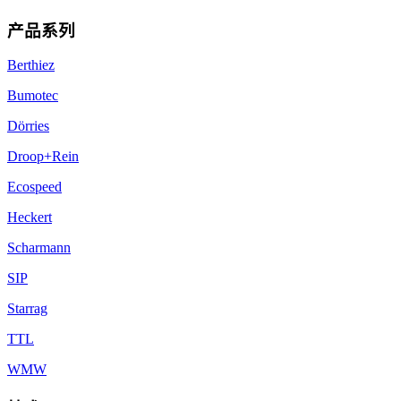
产品系列
Berthiez
Bumotec
Dörries
Droop+Rein
Ecospeed
Heckert
Scharmann
SIP
Starrag
TTL
WMW