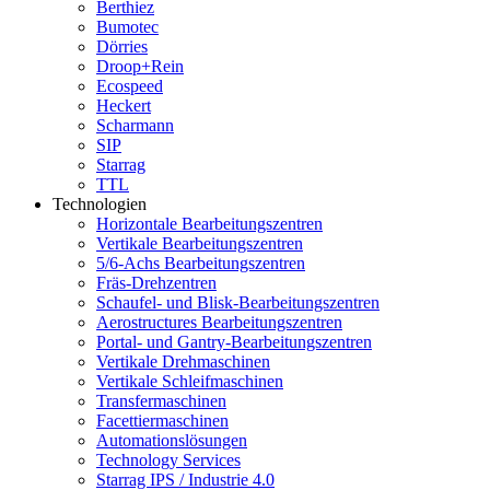
Berthiez
Bumotec
Dörries
Droop+Rein
Ecospeed
Heckert
Scharmann
SIP
Starrag
TTL
Technologien
Horizontale Bearbeitungszentren
Vertikale Bearbeitungszentren
5/6-Achs Bearbeitungszentren
Fräs-Drehzentren
Schaufel- und Blisk-Bearbeitungszentren
Aerostructures Bearbeitungszentren
Portal- und Gantry-Bearbeitungszentren
Vertikale Drehmaschinen
Vertikale Schleifmaschinen
Transfermaschinen
Facettiermaschinen
Automationslösungen
Technology Services
Starrag IPS / Industrie 4.0