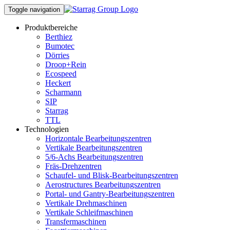
Toggle navigation
Produktbereiche
Berthiez
Bumotec
Dörries
Droop+Rein
Ecospeed
Heckert
Scharmann
SIP
Starrag
TTL
Technologien
Horizontale Bearbeitungszentren
Vertikale Bearbeitungszentren
5/6-Achs Bearbeitungszentren
Fräs-Drehzentren
Schaufel- und Blisk-Bearbeitungszentren
Aerostructures Bearbeitungszentren
Portal- und Gantry-Bearbeitungszentren
Vertikale Drehmaschinen
Vertikale Schleifmaschinen
Transfermaschinen