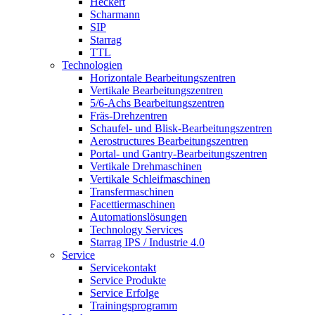
Heckert
Scharmann
SIP
Starrag
TTL
Technologien
Horizontale Bearbeitungszentren
Vertikale Bearbeitungszentren
5/6-Achs Bearbeitungszentren
Fräs-Drehzentren
Schaufel- und Blisk-Bearbeitungszentren
Aerostructures Bearbeitungszentren
Portal- und Gantry-Bearbeitungszentren
Vertikale Drehmaschinen
Vertikale Schleifmaschinen
Transfermaschinen
Facettiermaschinen
Automationslösungen
Technology Services
Starrag IPS / Industrie 4.0
Service
Servicekontakt
Service Produkte
Service Erfolge
Trainingsprogramm