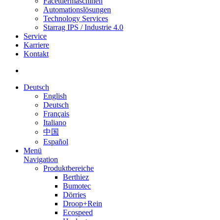
Facettiermaschinen
Automationslösungen
Technology Services
Starrag IPS / Industrie 4.0
Service
Karriere
Kontakt
Deutsch
English
Deutsch
Français
Italiano
中国
Español
Menü
Navigation
Produktbereiche
Berthiez
Bumotec
Dörries
Droop+Rein
Ecospeed