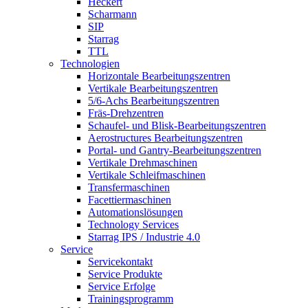
Heckert
Scharmann
SIP
Starrag
TTL
Technologien
Horizontale Bearbeitungszentren
Vertikale Bearbeitungszentren
5/6-Achs Bearbeitungszentren
Fräs-Drehzentren
Schaufel- und Blisk-Bearbeitungszentren
Aerostructures Bearbeitungszentren
Portal- und Gantry-Bearbeitungszentren
Vertikale Drehmaschinen
Vertikale Schleifmaschinen
Transfermaschinen
Facettiermaschinen
Automationslösungen
Technology Services
Starrag IPS / Industrie 4.0
Service
Servicekontakt
Service Produkte
Service Erfolge
Trainingsprogramm