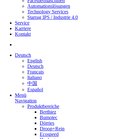
Facettiermaschinen
Automationslösungen
Technology Services
Starrag IPS / Industrie 4.0
Service
Karriere
Kontakt
Deutsch
English
Deutsch
Français
Italiano
中国
Español
Menü
Navigation
Produktbereiche
Berthiez
Bumotec
Dörries
Droop+Rein
Ecospeed