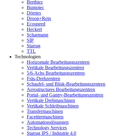
Berthiez
Bumotec
Dörries
Droop+Rein
Ecospeed
Heckert
Scharmann
SIP
Starrag
TTL
Technologien
Horizontale Bearbeitungszentren
Vertikale Bearbeitungszentren
5/6-Achs Bearbeitungszentren
Fräs-Drehzentren
Schaufel- und Blisk-Bearbeitungszentren
Aerostructures Bearbeitungszentren
Portal- und Gantry-Bearbeitungszentren
Vertikale Drehmaschinen
Vertikale Schleifmaschinen
Transfermaschinen
Facettiermaschinen
Automationslösungen
Technology Services
Starrag IPS / Industrie 4.0