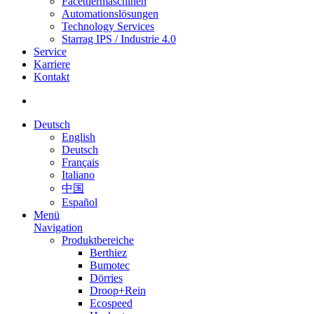
Facettiermaschinen
Automationslösungen
Technology Services
Starrag IPS / Industrie 4.0
Service
Karriere
Kontakt
Deutsch
English
Deutsch
Français
Italiano
中国
Español
Menü
Navigation
Produktbereiche
Berthiez
Bumotec
Dörries
Droop+Rein
Ecospeed