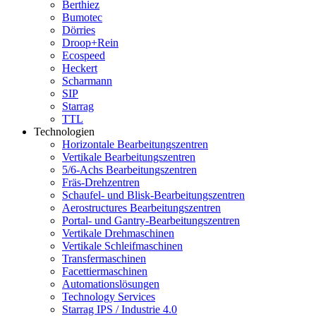
Berthiez
Bumotec
Dörries
Droop+Rein
Ecospeed
Heckert
Scharmann
SIP
Starrag
TTL
Technologien
Horizontale Bearbeitungszentren
Vertikale Bearbeitungszentren
5/6-Achs Bearbeitungszentren
Fräs-Drehzentren
Schaufel- und Blisk-Bearbeitungszentren
Aerostructures Bearbeitungszentren
Portal- und Gantry-Bearbeitungszentren
Vertikale Drehmaschinen
Vertikale Schleifmaschinen
Transfermaschinen
Facettiermaschinen
Automationslösungen
Technology Services
Starrag IPS / Industrie 4.0