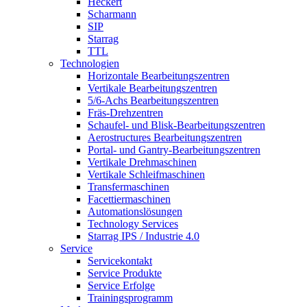
Heckert
Scharmann
SIP
Starrag
TTL
Technologien
Horizontale Bearbeitungszentren
Vertikale Bearbeitungszentren
5/6-Achs Bearbeitungszentren
Fräs-Drehzentren
Schaufel- und Blisk-Bearbeitungszentren
Aerostructures Bearbeitungszentren
Portal- und Gantry-Bearbeitungszentren
Vertikale Drehmaschinen
Vertikale Schleifmaschinen
Transfermaschinen
Facettiermaschinen
Automationslösungen
Technology Services
Starrag IPS / Industrie 4.0
Service
Servicekontakt
Service Produkte
Service Erfolge
Trainingsprogramm