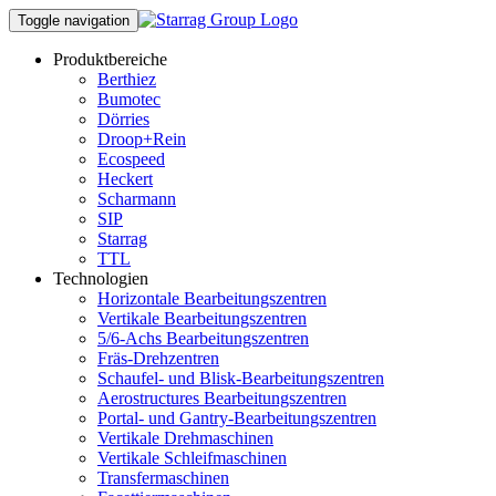
Toggle navigation
Produktbereiche
Berthiez
Bumotec
Dörries
Droop+Rein
Ecospeed
Heckert
Scharmann
SIP
Starrag
TTL
Technologien
Horizontale Bearbeitungszentren
Vertikale Bearbeitungszentren
5/6-Achs Bearbeitungszentren
Fräs-Drehzentren
Schaufel- und Blisk-Bearbeitungszentren
Aerostructures Bearbeitungszentren
Portal- und Gantry-Bearbeitungszentren
Vertikale Drehmaschinen
Vertikale Schleifmaschinen
Transfermaschinen