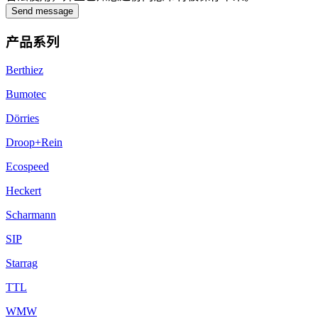
Send message
产品系列
Berthiez
Bumotec
Dörries
Droop+Rein
Ecospeed
Heckert
Scharmann
SIP
Starrag
TTL
WMW