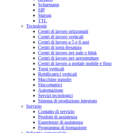
Scharmann
SIP
Starrag
TTL
Tecnologie
Centri di lavoro orizzontali
Centri di lavoro verticali
Centri di lavoro a 5 e 6 assi
Centri di torni-fresatura
Centri di lavoro per pale e blisk
Centri di lavoro per aerostrutture
Centri di lavoro a portale mobile e fisso
Torni verticali
Rettificatrici verticali
Macchine transfer
Sfaccettatrici
Automazione
Servizi tecnologici
Sistema di produzione integrato
Servizio
Contatto di servizio
Prodotti di assistenza
Esperienze di assistenza
Programma di formazione
Industria aerospaziale