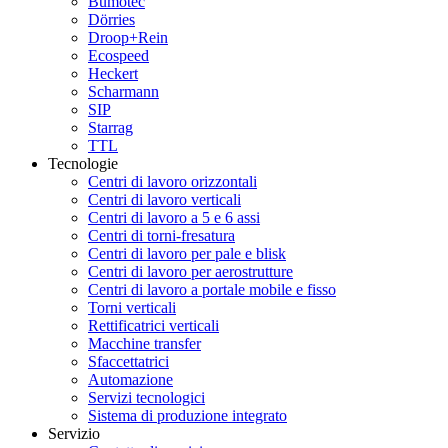
Bumotec
Dörries
Droop+Rein
Ecospeed
Heckert
Scharmann
SIP
Starrag
TTL
Tecnologie
Centri di lavoro orizzontali
Centri di lavoro verticali
Centri di lavoro a 5 e 6 assi
Centri di torni-fresatura
Centri di lavoro per pale e blisk
Centri di lavoro per aerostrutture
Centri di lavoro a portale mobile e fisso
Torni verticali
Rettificatrici verticali
Macchine transfer
Sfaccettatrici
Automazione
Servizi tecnologici
Sistema di produzione integrato
Servizio