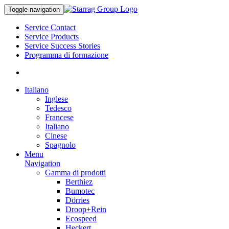
Toggle navigation
Service Contact
Service Products
Service Success Stories
Programma di formazione
Italiano
Inglese
Tedesco
Francese
Italiano
Cinese
Spagnolo
Menu
Navigation
Gamma di prodotti
Berthiez
Bumotec
Dörries
Droop+Rein
Ecospeed
Heckert