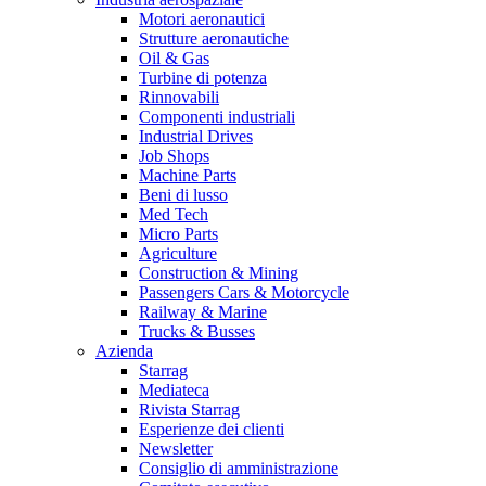
Motori aeronautici
Strutture aeronautiche
Oil & Gas
Turbine di potenza
Rinnovabili
Componenti industriali
Industrial Drives
Job Shops
Machine Parts
Beni di lusso
Med Tech
Micro Parts
Agriculture
Construction & Mining
Passengers Cars & Motorcycle
Railway & Marine
Trucks & Busses
Azienda
Starrag
Mediateca
Rivista Starrag
Esperienze dei clienti
Newsletter
Consiglio di amministrazione