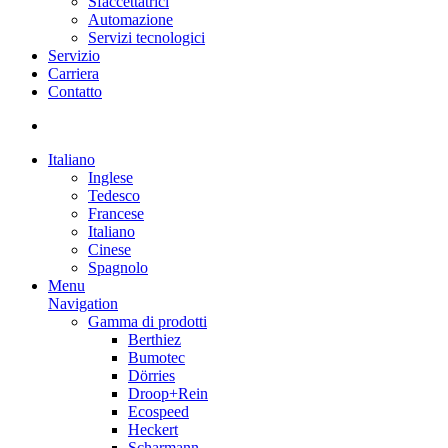
Sfaccettatrici
Automazione
Servizi tecnologici
Servizio
Carriera
Contatto
Italiano
Inglese
Tedesco
Francese
Italiano
Cinese
Spagnolo
Menu
Navigation
Gamma di prodotti
Berthiez
Bumotec
Dörries
Droop+Rein
Ecospeed
Heckert
Scharmann