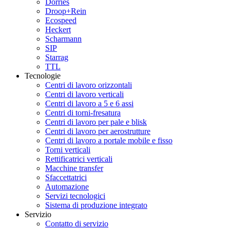
Dörries
Droop+Rein
Ecospeed
Heckert
Scharmann
SIP
Starrag
TTL
Tecnologie
Centri di lavoro orizzontali
Centri di lavoro verticali
Centri di lavoro a 5 e 6 assi
Centri di torni-fresatura
Centri di lavoro per pale e blisk
Centri di lavoro per aerostrutture
Centri di lavoro a portale mobile e fisso
Torni verticali
Rettificatrici verticali
Macchine transfer
Sfaccettatrici
Automazione
Servizi tecnologici
Sistema di produzione integrato
Servizio
Contatto di servizio