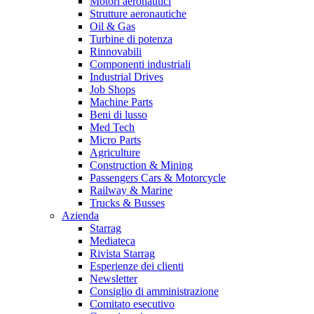
Motori aeronautici
Strutture aeronautiche
Oil & Gas
Turbine di potenza
Rinnovabili
Componenti industriali
Industrial Drives
Job Shops
Machine Parts
Beni di lusso
Med Tech
Micro Parts
Agriculture
Construction & Mining
Passengers Cars & Motorcycle
Railway & Marine
Trucks & Busses
Azienda
Starrag
Mediateca
Rivista Starrag
Esperienze dei clienti
Newsletter
Consiglio di amministrazione
Comitato esecutivo