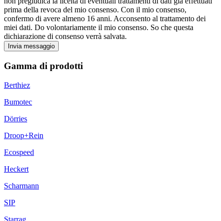
non pregiudica la liceità di eventuali trattamenti di dati già effettuati
prima della revoca del mio consenso. Con il mio consenso,
confermo di avere almeno 16 anni. Acconsento al trattamento dei
miei dati. Do volontariamente il mio consenso. So che questa
dichiarazione di consenso verrà salvata.
Invia messaggio
Gamma di prodotti
Berthiez
Bumotec
Dörries
Droop+Rein
Ecospeed
Heckert
Scharmann
SIP
Starrag