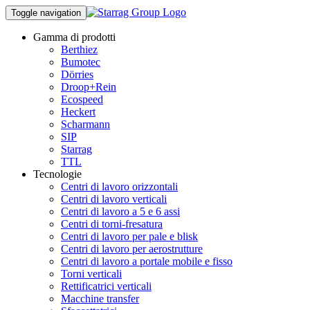
Toggle navigation
Gamma di prodotti
Berthiez
Bumotec
Dörries
Droop+Rein
Ecospeed
Heckert
Scharmann
SIP
Starrag
TTL
Tecnologie
Centri di lavoro orizzontali
Centri di lavoro verticali
Centri di lavoro a 5 e 6 assi
Centri di torni-fresatura
Centri di lavoro per pale e blisk
Centri di lavoro per aerostrutture
Centri di lavoro a portale mobile e fisso
Torni verticali
Rettificatrici verticali
Macchine transfer