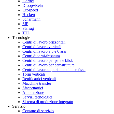
Dörries
Droop+Rein
Ecospeed
Heckert
Scharmann
SIP
Starrag
TTL
Tecnologie
Centri di lavoro orizzontali
Centri di lavoro verticali
Centri di lavoro a 5 e 6 assi
Centri di torni-fresatura
Centri di lavoro per pale e blisk
Centri di lavoro per aerostrutture
Centri di lavoro a portale mobile e fisso
Torni verticali
Rettificatrici verticali
Macchine transfer
Sfaccettatrici
Automazione
Servizi tecnologici
Sistema di produzione integrato
Servizio
Contatto di servizio