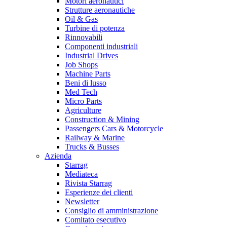
Motori aeronautici
Strutture aeronautiche
Oil & Gas
Turbine di potenza
Rinnovabili
Componenti industriali
Industrial Drives
Job Shops
Machine Parts
Beni di lusso
Med Tech
Micro Parts
Agriculture
Construction & Mining
Passengers Cars & Motorcycle
Railway & Marine
Trucks & Busses
Azienda
Starrag
Mediateca
Rivista Starrag
Esperienze dei clienti
Newsletter
Consiglio di amministrazione
Comitato esecutivo