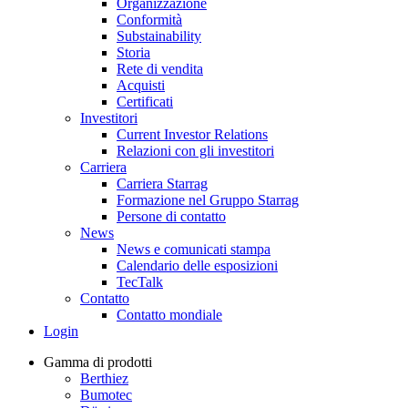
Organizzazione
Conformità
Substainability
Storia
Rete di vendita
Acquisti
Certificati
Investitori
Current Investor Relations
Relazioni con gli investitori
Carriera
Carriera Starrag
Formazione nel Gruppo Starrag
Persone di contatto
News
News e comunicati stampa
Calendario delle esposizioni
TecTalk
Contatto
Contatto mondiale
Login
Gamma di prodotti
Berthiez
Bumotec