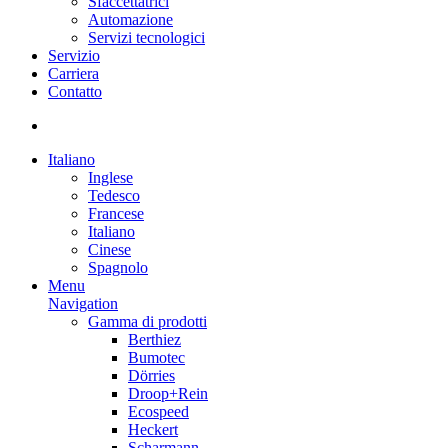
Sfaccettatrici
Automazione
Servizi tecnologici
Servizio
Carriera
Contatto
Italiano
Inglese
Tedesco
Francese
Italiano
Cinese
Spagnolo
Menu
Navigation
Gamma di prodotti
Berthiez
Bumotec
Dörries
Droop+Rein
Ecospeed
Heckert
Scharmann