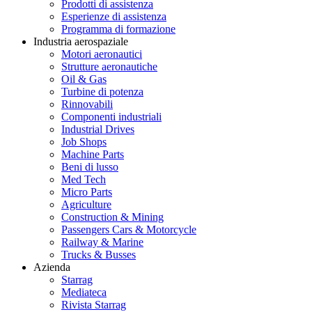
Prodotti di assistenza
Esperienze di assistenza
Programma di formazione
Industria aerospaziale
Motori aeronautici
Strutture aeronautiche
Oil & Gas
Turbine di potenza
Rinnovabili
Componenti industriali
Industrial Drives
Job Shops
Machine Parts
Beni di lusso
Med Tech
Micro Parts
Agriculture
Construction & Mining
Passengers Cars & Motorcycle
Railway & Marine
Trucks & Busses
Azienda
Starrag
Mediateca
Rivista Starrag