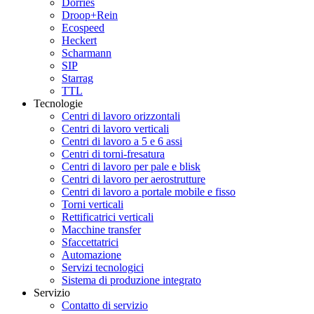
Dörries
Droop+Rein
Ecospeed
Heckert
Scharmann
SIP
Starrag
TTL
Tecnologie
Centri di lavoro orizzontali
Centri di lavoro verticali
Centri di lavoro a 5 e 6 assi
Centri di torni-fresatura
Centri di lavoro per pale e blisk
Centri di lavoro per aerostrutture
Centri di lavoro a portale mobile e fisso
Torni verticali
Rettificatrici verticali
Macchine transfer
Sfaccettatrici
Automazione
Servizi tecnologici
Sistema di produzione integrato
Servizio
Contatto di servizio