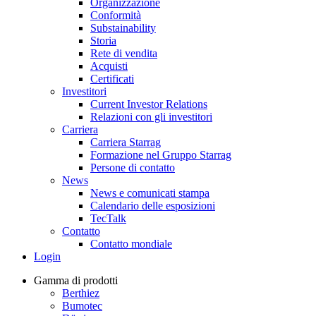
Organizzazione
Conformità
Substainability
Storia
Rete di vendita
Acquisti
Certificati
Investitori
Current Investor Relations
Relazioni con gli investitori
Carriera
Carriera Starrag
Formazione nel Gruppo Starrag
Persone di contatto
News
News e comunicati stampa
Calendario delle esposizioni
TecTalk
Contatto
Contatto mondiale
Login
Gamma di prodotti
Berthiez
Bumotec