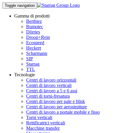
Toggle navigation
Gamma di prodotti
Berthiez
Bumotec
Dörries
Droop+Rein
Ecospeed
Heckert
Scharmann
SIP
Starrag
TTL
Tecnologie
Centri di lavoro orizzontali
Centri di lavoro verticali
Centri di lavoro a 5 e 6 assi
Centri di torni-fresatura
Centri di lavoro per pale e blisk
Centri di lavoro per aerostrutture
Centri di lavoro a portale mobile e fisso
Torni verticali
Rettificatrici verticali
Macchine transfer