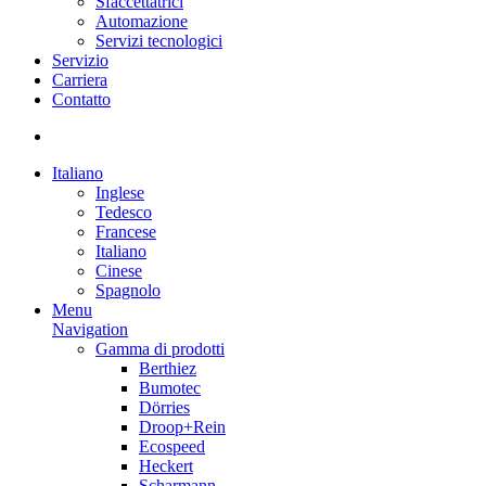
Sfaccettatrici
Automazione
Servizi tecnologici
Servizio
Carriera
Contatto
Italiano
Inglese
Tedesco
Francese
Italiano
Cinese
Spagnolo
Menu
Navigation
Gamma di prodotti
Berthiez
Bumotec
Dörries
Droop+Rein
Ecospeed
Heckert
Scharmann