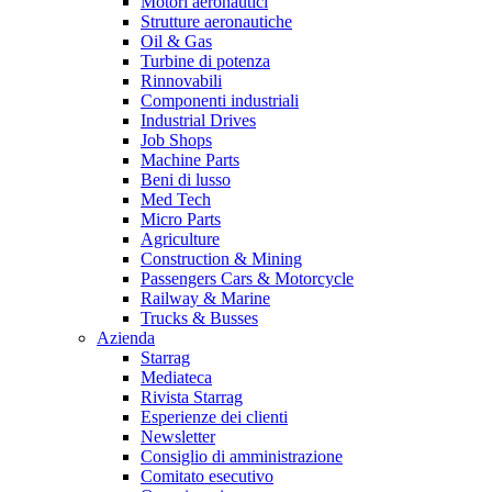
Motori aeronautici
Strutture aeronautiche
Oil & Gas
Turbine di potenza
Rinnovabili
Componenti industriali
Industrial Drives
Job Shops
Machine Parts
Beni di lusso
Med Tech
Micro Parts
Agriculture
Construction & Mining
Passengers Cars & Motorcycle
Railway & Marine
Trucks & Busses
Azienda
Starrag
Mediateca
Rivista Starrag
Esperienze dei clienti
Newsletter
Consiglio di amministrazione
Comitato esecutivo