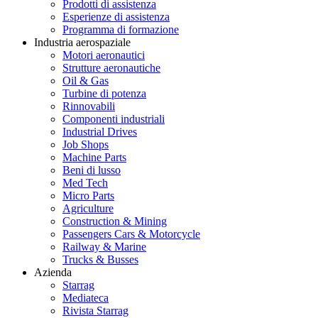
Prodotti di assistenza
Esperienze di assistenza
Programma di formazione
Industria aerospaziale
Motori aeronautici
Strutture aeronautiche
Oil & Gas
Turbine di potenza
Rinnovabili
Componenti industriali
Industrial Drives
Job Shops
Machine Parts
Beni di lusso
Med Tech
Micro Parts
Agriculture
Construction & Mining
Passengers Cars & Motorcycle
Railway & Marine
Trucks & Busses
Azienda
Starrag
Mediateca
Rivista Starrag