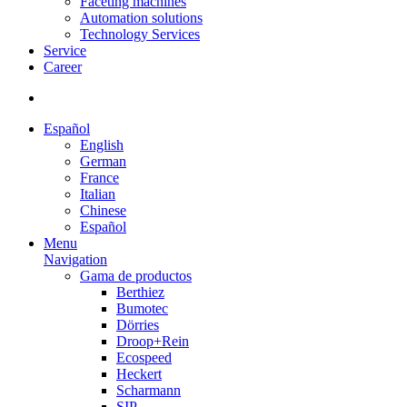
Faceting machines
Automation solutions
Technology Services
Service
Career
Español
English
German
France
Italian
Chinese
Español
Menu
Navigation
Gama de productos
Berthiez
Bumotec
Dörries
Droop+Rein
Ecospeed
Heckert
Scharmann
SIP