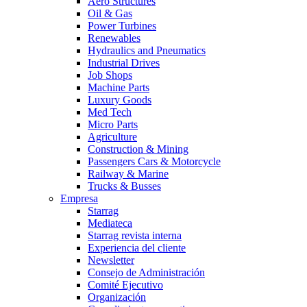
Aero Structures
Oil & Gas
Power Turbines
Renewables
Hydraulics and Pneumatics
Industrial Drives
Job Shops
Machine Parts
Luxury Goods
Med Tech
Micro Parts
Agriculture
Construction & Mining
Passengers Cars & Motorcycle
Railway & Marine
Trucks & Busses
Empresa
Starrag
Mediateca
Starrag revista interna
Experiencia del cliente
Newsletter
Consejo de Administración
Comité Ejecutivo
Organización