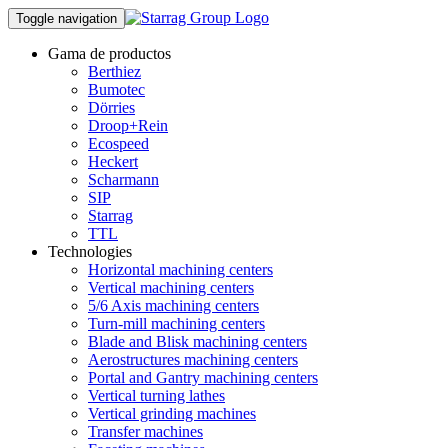
Toggle navigation
Gama de productos
Berthiez
Bumotec
Dörries
Droop+Rein
Ecospeed
Heckert
Scharmann
SIP
Starrag
TTL
Technologies
Horizontal machining centers
Vertical machining centers
5/6 Axis machining centers
Turn-mill machining centers
Blade and Blisk machining centers
Aerostructures machining centers
Portal and Gantry machining centers
Vertical turning lathes
Vertical grinding machines
Transfer machines