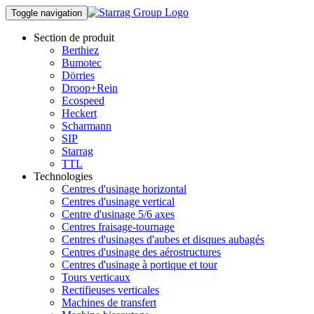
Toggle navigation
Section de produit
Berthiez
Bumotec
Dörries
Droop+Rein
Ecospeed
Heckert
Scharmann
SIP
Starrag
TTL
Technologies
Centres d'usinage horizontal
Centres d'usinage vertical
Centre d'usinage 5/6 axes
Centres fraisage-tournage
Centres d'usinages d'aubes et disques aubagés
Centres d'usinage des aérostructures
Centres d'usinage à portique et tour
Tours verticaux
Rectifieuses verticales
Machines de transfert