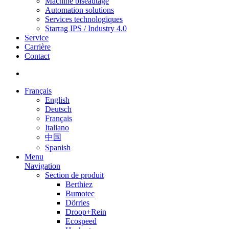
Machine biseautage
Automation solutions
Services technologiques
Starrag IPS / Industry 4.0
Service
Carrière
Contact
Français
English
Deutsch
Français
Italiano
中国
Spanish
Menu
Navigation
Section de produit
Berthiez
Bumotec
Dörries
Droop+Rein
Ecospeed