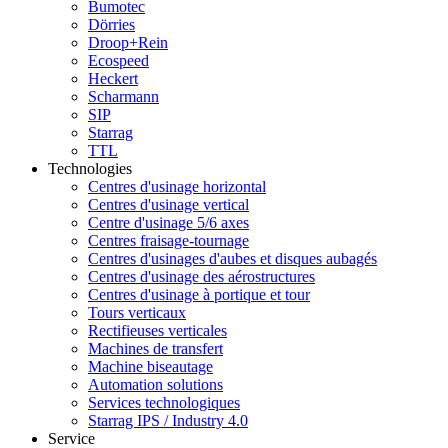
Bumotec
Dörries
Droop+Rein
Ecospeed
Heckert
Scharmann
SIP
Starrag
TTL
Technologies
Centres d'usinage horizontal
Centres d'usinage vertical
Centre d'usinage 5/6 axes
Centres fraisage-tournage
Centres d'usinages d'aubes et disques aubagés
Centres d'usinage des aérostructures
Centres d'usinage à portique et tour
Tours verticaux
Rectifieuses verticales
Machines de transfert
Machine biseautage
Automation solutions
Services technologiques
Starrag IPS / Industry 4.0
Service