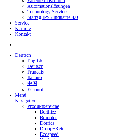
Facettiermaschinen
Automationslösungen
Technology Services
Starrag IPS / Industrie 4.0
Service
Karriere
Kontakt
Deutsch
English
Deutsch
Français
Italiano
中国
Español
Menü
Navigation
Produktbereiche
Berthiez
Bumotec
Dörries
Droop+Rein
Ecospeed