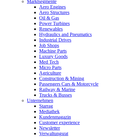
Marktsegmente
Aero Engines
Aero Structures
Oil & Gas
Power Turbines
Renewables
Hydraulics and Pneumatics
Industrial Drives
Job Shops
Machine Parts
Luxury Goods
Med Tech
Micro Parts
Agriculture
Construction & Mining
Passengers Cars & Motorcycle
Railway & Marine
Trucks & Busses
Unternehmen
Starrag
Mediathek
Kundenmagazin
Customer experience
Newsletter
Verwaltungsrat