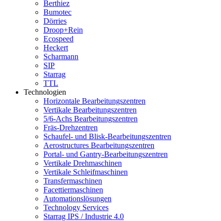
Berthiez
Bumotec
Dörries
Droop+Rein
Ecospeed
Heckert
Scharmann
SIP
Starrag
TTL
Technologien
Horizontale Bearbeitungszentren
Vertikale Bearbeitungszentren
5/6-Achs Bearbeitungszentren
Fräs-Drehzentren
Schaufel- und Blisk-Bearbeitungszentren
Aerostructures Bearbeitungszentren
Portal- und Gantry-Bearbeitungszentren
Vertikale Drehmaschinen
Vertikale Schleifmaschinen
Transfermaschinen
Facettiermaschinen
Automationslösungen
Technology Services
Starrag IPS / Industrie 4.0