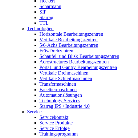
Heckert
Scharmann
SIP
Starrag
TTL
Technologien
Horizontale Bearbeitungszentren
Vertikale Bearbeitungszentren
5/6-Achs Bearbeitungszentren
Fräs-Drehzentren
Schaufel- und Blisk-Bearbeitungszentren
Aerostructures Bearbeitungszentren
Portal- und Gantry-Bearbeitungszentren
Vertikale Drehmaschinen
Vertikale Schleifmaschinen
Transfermaschinen
Facettiermaschinen
Automationslösungen
Technology Services
Starrag IPS / Industrie 4.0
Service
Servicekontakt
Service Produkte
Service Erfolge
Trainingsprogramm