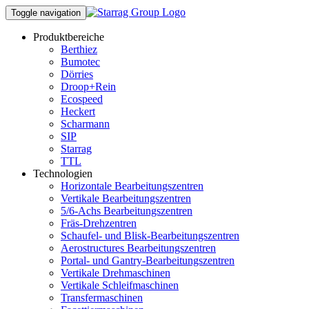
Toggle navigation
Produktbereiche
Berthiez
Bumotec
Dörries
Droop+Rein
Ecospeed
Heckert
Scharmann
SIP
Starrag
TTL
Technologien
Horizontale Bearbeitungszentren
Vertikale Bearbeitungszentren
5/6-Achs Bearbeitungszentren
Fräs-Drehzentren
Schaufel- und Blisk-Bearbeitungszentren
Aerostructures Bearbeitungszentren
Portal- und Gantry-Bearbeitungszentren
Vertikale Drehmaschinen
Vertikale Schleifmaschinen
Transfermaschinen