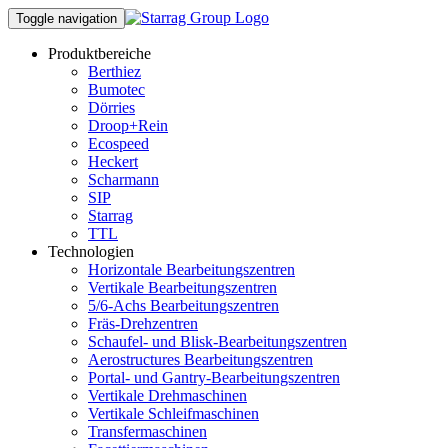
Toggle navigation
Produktbereiche
Berthiez
Bumotec
Dörries
Droop+Rein
Ecospeed
Heckert
Scharmann
SIP
Starrag
TTL
Technologien
Horizontale Bearbeitungszentren
Vertikale Bearbeitungszentren
5/6-Achs Bearbeitungszentren
Fräs-Drehzentren
Schaufel- und Blisk-Bearbeitungszentren
Aerostructures Bearbeitungszentren
Portal- und Gantry-Bearbeitungszentren
Vertikale Drehmaschinen
Vertikale Schleifmaschinen
Transfermaschinen