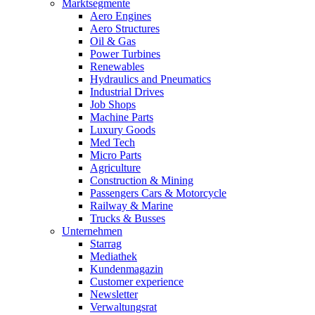
Marktsegmente
Aero Engines
Aero Structures
Oil & Gas
Power Turbines
Renewables
Hydraulics and Pneumatics
Industrial Drives
Job Shops
Machine Parts
Luxury Goods
Med Tech
Micro Parts
Agriculture
Construction & Mining
Passengers Cars & Motorcycle
Railway & Marine
Trucks & Busses
Unternehmen
Starrag
Mediathek
Kundenmagazin
Customer experience
Newsletter
Verwaltungsrat