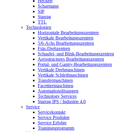
Heckert
Scharmann
SIP
Starrag
TTL
Technologien
Horizontale Bearbeitungszentren
Vertikale Bearbeitungszentren
5/6-Achs Bearbeitungszentren
Fräs-Drehzentren
Schaufel- und Blisk-Bearbeitungszentren
Aerostructures Bearbeitungszentren
Portal- und Gantry-Bearbeitungszentren
Vertikale Drehmaschinen
Vertikale Schleifmaschinen
Transfermaschinen
Facettiermaschinen
Automationslösungen
Technology Services
Starrag IPS / Industrie 4.0
Service
Servicekontakt
Service Produkte
Service Erfolge
Trainingsprogramm