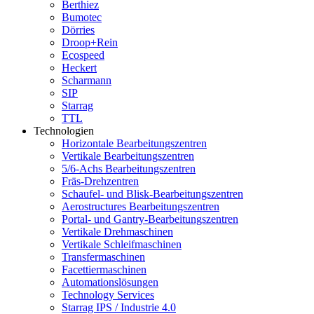
Berthiez
Bumotec
Dörries
Droop+Rein
Ecospeed
Heckert
Scharmann
SIP
Starrag
TTL
Technologien
Horizontale Bearbeitungszentren
Vertikale Bearbeitungszentren
5/6-Achs Bearbeitungszentren
Fräs-Drehzentren
Schaufel- und Blisk-Bearbeitungszentren
Aerostructures Bearbeitungszentren
Portal- und Gantry-Bearbeitungszentren
Vertikale Drehmaschinen
Vertikale Schleifmaschinen
Transfermaschinen
Facettiermaschinen
Automationslösungen
Technology Services
Starrag IPS / Industrie 4.0