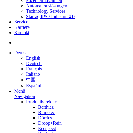
Facettiermaschinen
Automationslösungen
Technology Services
Starrag IPS / Industrie 4.0
Service
Karriere
Kontakt
Deutsch
English
Deutsch
Français
Italiano
中国
Español
Menü
Navigation
Produktbereiche
Berthiez
Bumotec
Dörries
Droop+Rein
Ecospeed