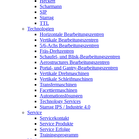
Heckert
Scharmann
SIP
Starrag
TTL
Technologien
Horizontale Bearbeitungszentren
Vertikale Bearbeitungszentren
5/6-Achs Bearbeitungszentren
Fräs-Drehzentren
Schaufel- und Blisk-Bearbeitungszentren
Aerostructures Bearbeitungszentren
Portal- und Gantry-Bearbeitungszentren
Vertikale Drehmaschinen
Vertikale Schleifmaschinen
Transfermaschinen
Facettiermaschinen
Automationslösungen
Technology Services
Starrag IPS / Industrie 4.0
Service
Servicekontakt
Service Produkte
Service Erfolge
Trainingsprogramm