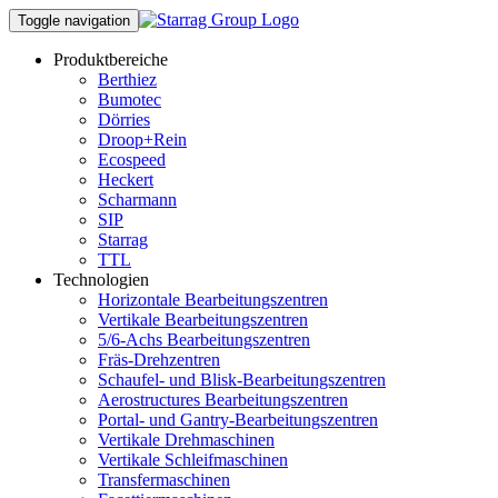
Toggle navigation
Produktbereiche
Berthiez
Bumotec
Dörries
Droop+Rein
Ecospeed
Heckert
Scharmann
SIP
Starrag
TTL
Technologien
Horizontale Bearbeitungszentren
Vertikale Bearbeitungszentren
5/6-Achs Bearbeitungszentren
Fräs-Drehzentren
Schaufel- und Blisk-Bearbeitungszentren
Aerostructures Bearbeitungszentren
Portal- und Gantry-Bearbeitungszentren
Vertikale Drehmaschinen
Vertikale Schleifmaschinen
Transfermaschinen