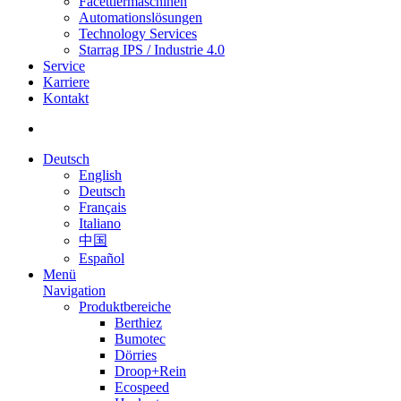
Facettiermaschinen
Automationslösungen
Technology Services
Starrag IPS / Industrie 4.0
Service
Karriere
Kontakt
Deutsch
English
Deutsch
Français
Italiano
中国
Español
Menü
Navigation
Produktbereiche
Berthiez
Bumotec
Dörries
Droop+Rein
Ecospeed