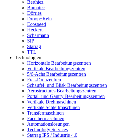
Berthiez
Bumotec
Dörries
Droop+Rein
Ecospeed
Heckert
Scharmann
SIP
Starrag
TTL
Technologien
Horizontale Bearbeitungszentren
Vertikale Bearbeitungszentren
5/6-Achs Bearbeitungszentren
Fräs-Drehzentren
Schaufel- und Blisk-Bearbeitungszentren
Aerostructures Bearbeitungszentren
Portal- und Gantry-Bearbeitungszentren
Vertikale Drehmaschinen
Vertikale Schleifmaschinen
Transfermaschinen
Facettiermaschinen
Automationslösungen
Technology Services
Starrag IPS / Industrie 4.0