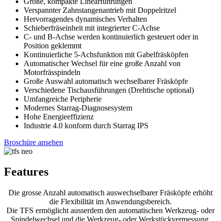
Große, kompakte Linearführungen
Verspannter Zahnstangenantrieb mit Doppelritzel
Hervorragendes dynamisches Verhalten
Schieberfräseinheit mit integrierter C-Achse
C- und B-Achse werden kontinuierlich gesteuert oder in
Position geklemmt
Kontinuierliche 5-Achsfunktion mit Gabelfräsköpfen
Automatischer Wechsel für eine große Anzahl von
Motorfrässpindeln
Große Auswahl automatisch wechselbarer Fräsköpfe
Verschiedene Tischausführungen (Drehtische optional)
Umfangreiche Peripherie
Modernes Starrag-Diagnosesystem
Hohe Energieeffizienz
Industrie 4.0 konform durch Starrag IPS
Broschüre ansehen
Features
Die grosse Anzahl automatisch auswechselbarer Fräsköpfe erhöht
die Flexibilität im Anwendungsbereich.
Die TFS ermöglicht ausserdem den automatischen Werkzeug- oder
Spindelwechsel und die Werkzeug- oder Werkstückvermessung.