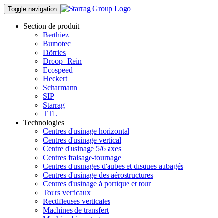
Toggle navigation
Section de produit
Berthiez
Bumotec
Dörries
Droop+Rein
Ecospeed
Heckert
Scharmann
SIP
Starrag
TTL
Technologies
Centres d'usinage horizontal
Centres d'usinage vertical
Centre d'usinage 5/6 axes
Centres fraisage-tournage
Centres d'usinages d'aubes et disques aubagés
Centres d'usinage des aérostructures
Centres d'usinage à portique et tour
Tours verticaux
Rectifieuses verticales
Machines de transfert