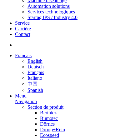
Machine biseautage
Automation solutions
Services technologiques
Starrag IPS / Industry 4.0
Service
Carrière
Contact
Français
English
Deutsch
Français
Italiano
中国
Spanish
Menu
Navigation
Section de produit
Berthiez
Bumotec
Dörries
Droop+Rein
Ecospeed