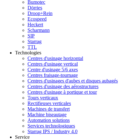
Bumotec
Dörries
Droop+Rein
Ecospeed
Heckert
Scharmann
SIP
Starrag
TTL
Technologies
Centres d'usinage horizontal
Centres d'usinage vertical
Centre d'usinage 5/6 axes
Centres fraisage-tournage
Centres d'usinages d'aubes et disques aubagés
Centres d'usinage des aérostructures
Centres d'usinage à portique et tour
Tours verticaux
Rectifieuses verticales
Machines de transfert
Machine biseautage
Automation solutions
Services technologiques
Starrag IPS / Industry 4.0
Service