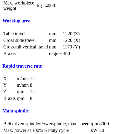
Max. workpiece
kg
4000
weight
Working area
Table travel
mm
1220 (Z)
Cross slide travel
mm
1220 (X)
Cross rail vertical travel
mm
1170 (Y)
B-axis
degree
360
Rapid traverse rate
X
m/min
12
Y
m/min
8
Z
rpm
12
B-axis
rpm
8
Main spindle
Belt driven spindle/Powerspindle, max. speed
rpm
8000
Max. power at 100% S1duty cycle
kW
30