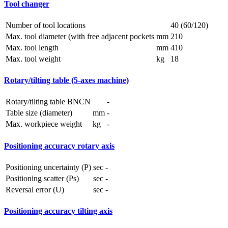
Tool changer
Number of tool locations
40 (60/120)
Max. tool diameter (with free adjacent pockets
mm
210
Max. tool length
mm
410
Max. tool weight
kg
18
Rotary/tilting table (5-axes machine)
Rotary/tilting table BNCN
-
Table size (diameter)
mm
-
Max. workpiece weight
kg
-
Positioning accuracy rotary axis
Positioning uncertainty (P)
sec
-
Positioning scatter (Ps)
sec
-
Reversal error (U)
sec
-
Positioning accuracy tilting axis