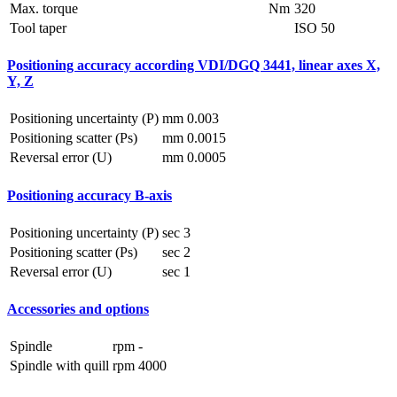
Max. torque
Nm
320
Tool taper
ISO 50
Positioning accuracy according VDI/DGQ 3441, linear axes X,
Y, Z
Positioning uncertainty (P)
mm
0.003
Positioning scatter (Ps)
mm
0.0015
Reversal error (U)
mm
0.0005
Positioning accuracy B-axis
Positioning uncertainty (P)
sec
3
Positioning scatter (Ps)
sec
2
Reversal error (U)
sec
1
Accessories and options
Spindle
rpm
-
Spindle with quill
rpm
4000