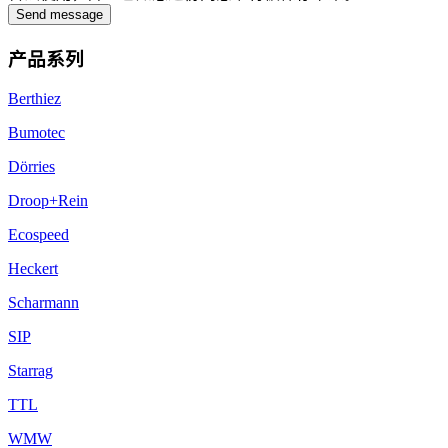
Send message
产品系列
Berthiez
Bumotec
Dörries
Droop+Rein
Ecospeed
Heckert
Scharmann
SIP
Starrag
TTL
WMW