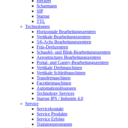
Heckert
Scharmann
SIP
Starrag
TTL
Technologien
Horizontale Bearbeitungszentren
Vertikale Bearbeitungszentren
5/6-Achs Bearbeitungszentren
Fräs-Drehzentren
Schaufel- und Blisk-Bearbeitungszentren
Aerostructures Bearbeitungszentren
Portal- und Gantry-Bearbeitungszentren
Vertikale Drehmaschinen
Vertikale Schleifmaschinen
Transfermaschinen
Facettiermaschinen
Automationslösungen
Technology Services
Starrag IPS / Industrie 4.0
Service
Servicekontakt
Service Produkte
Service Erfolge
Trainingsprogramm