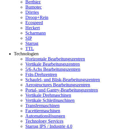
Berthiez
Bumotec
Dörries
Droop+Rein
Ecospeed
Heckert
Scharmann
SIP
Starrag
TTL
Technologien
Horizontale Bearbeitungszentren
Vertikale Bearbeitungszentren
5/6-Achs Bearbeitungszentren
Fräs-Drehzentren
Schaufel- und Blisk-Bearbeitungszentren
Aerostructures Bearbeitungszentren
Portal- und Gantry-Bearbeitungszentren
Vertikale Drehmaschinen
Vertikale Schleifmaschinen
Transfermaschinen
Facettiermaschinen
Automationslösungen
Technology Services
Starrag IPS / Industrie 4.0