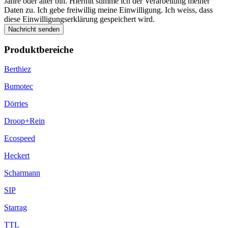
Jahre oder älter bin. Hiermit stimme ich der Verarbeitung meiner
Daten zu. Ich gebe freiwillig meine Einwilligung. Ich weiss, dass
diese Einwilligungserklärung gespeichert wird.
Nachricht senden
Produktbereiche
Berthiez
Bumotec
Dörries
Droop+Rein
Ecospeed
Heckert
Scharmann
SIP
Starrag
TTL