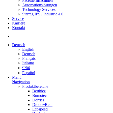
Facettiermaschinen
Automationslösungen
Technology Services
Starrag IPS / Industrie 4.0
Service
Karriere
Kontakt
Deutsch
English
Deutsch
Français
Italiano
中国
Español
Menü
Navigation
Produktbereiche
Berthiez
Bumotec
Dörries
Droop+Rein
Ecospeed