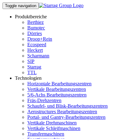
Toggle navigation
Produktbereiche
Berthiez
Bumotec
Dörries
Droop+Rein
Ecospeed
Heckert
Scharmann
SIP
Starrag
TTL
Technologien
Horizontale Bearbeitungszentren
Vertikale Bearbeitungszentren
5/6-Achs Bearbeitungszentren
Fräs-Drehzentren
Schaufel- und Blisk-Bearbeitungszentren
Aerostructures Bearbeitungszentren
Portal- und Gantry-Bearbeitungszentren
Vertikale Drehmaschinen
Vertikale Schleifmaschinen
Transfermaschinen