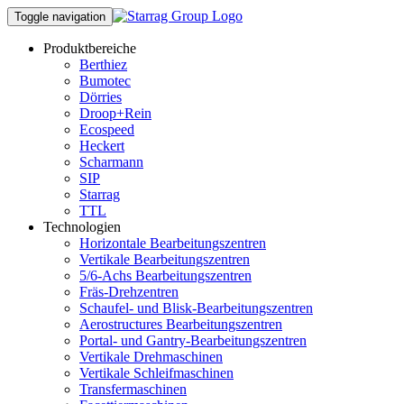
Toggle navigation
Produktbereiche
Berthiez
Bumotec
Dörries
Droop+Rein
Ecospeed
Heckert
Scharmann
SIP
Starrag
TTL
Technologien
Horizontale Bearbeitungszentren
Vertikale Bearbeitungszentren
5/6-Achs Bearbeitungszentren
Fräs-Drehzentren
Schaufel- und Blisk-Bearbeitungszentren
Aerostructures Bearbeitungszentren
Portal- und Gantry-Bearbeitungszentren
Vertikale Drehmaschinen
Vertikale Schleifmaschinen
Transfermaschinen