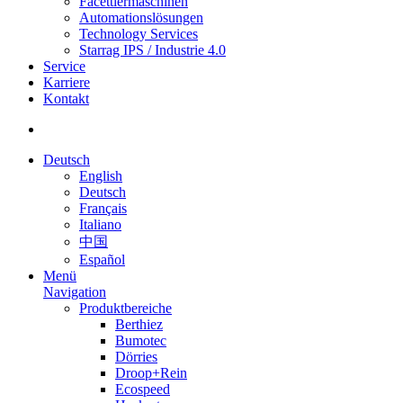
Facettiermaschinen
Automationslösungen
Technology Services
Starrag IPS / Industrie 4.0
Service
Karriere
Kontakt
Deutsch
English
Deutsch
Français
Italiano
中国
Español
Menü
Navigation
Produktbereiche
Berthiez
Bumotec
Dörries
Droop+Rein
Ecospeed