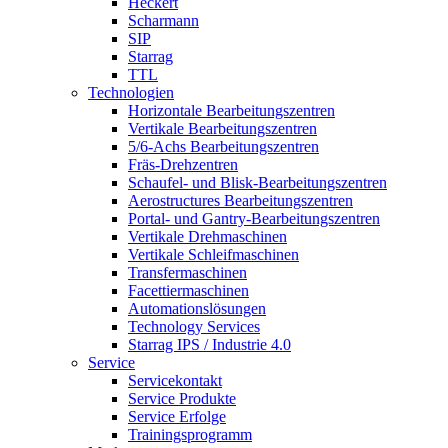
Heckert
Scharmann
SIP
Starrag
TTL
Technologien
Horizontale Bearbeitungszentren
Vertikale Bearbeitungszentren
5/6-Achs Bearbeitungszentren
Fräs-Drehzentren
Schaufel- und Blisk-Bearbeitungszentren
Aerostructures Bearbeitungszentren
Portal- und Gantry-Bearbeitungszentren
Vertikale Drehmaschinen
Vertikale Schleifmaschinen
Transfermaschinen
Facettiermaschinen
Automationslösungen
Technology Services
Starrag IPS / Industrie 4.0
Service
Servicekontakt
Service Produkte
Service Erfolge
Trainingsprogramm