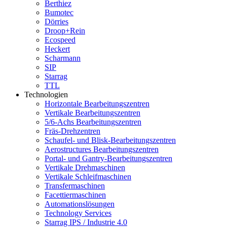
Berthiez
Bumotec
Dörries
Droop+Rein
Ecospeed
Heckert
Scharmann
SIP
Starrag
TTL
Technologien
Horizontale Bearbeitungszentren
Vertikale Bearbeitungszentren
5/6-Achs Bearbeitungszentren
Fräs-Drehzentren
Schaufel- und Blisk-Bearbeitungszentren
Aerostructures Bearbeitungszentren
Portal- und Gantry-Bearbeitungszentren
Vertikale Drehmaschinen
Vertikale Schleifmaschinen
Transfermaschinen
Facettiermaschinen
Automationslösungen
Technology Services
Starrag IPS / Industrie 4.0