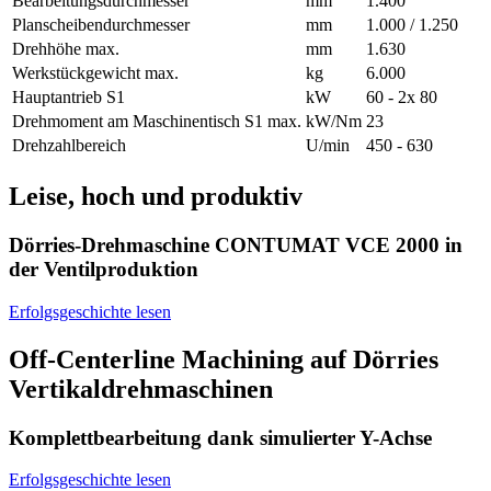
Bearbeitungsdurchmesser
mm
1.400
Planscheibendurchmesser
mm
1.000 / 1.250
Drehhöhe max.
mm
1.630
Werkstückgewicht max.
kg
6.000
Hauptantrieb S1
kW
60 - 2x 80
Drehmoment am Maschinentisch S1 max.
kW/Nm
23
Drehzahlbereich
U/min
450 - 630
Leise, hoch und produktiv
Dörries-Drehmaschine CONTUMAT VCE 2000 in
der Ventilproduktion
Erfolgsgeschichte lesen
Off-Centerline Machining auf Dörries
Vertikaldrehmaschinen
Komplettbearbeitung dank simulierter Y-Achse
Erfolgsgeschichte lesen