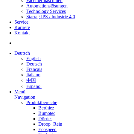
Facettiermaschinen
Automationslösungen
Technology Services
Starrag IPS / Industrie 4.0
Service
Karriere
Kontakt
Deutsch
English
Deutsch
Français
Italiano
中国
Español
Menü
Navigation
Produktbereiche
Berthiez
Bumotec
Dörries
Droop+Rein
Ecospeed