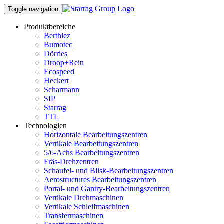
Toggle navigation
Produktbereiche
Berthiez
Bumotec
Dörries
Droop+Rein
Ecospeed
Heckert
Scharmann
SIP
Starrag
TTL
Technologien
Horizontale Bearbeitungszentren
Vertikale Bearbeitungszentren
5/6-Achs Bearbeitungszentren
Fräs-Drehzentren
Schaufel- und Blisk-Bearbeitungszentren
Aerostructures Bearbeitungszentren
Portal- und Gantry-Bearbeitungszentren
Vertikale Drehmaschinen
Vertikale Schleifmaschinen
Transfermaschinen