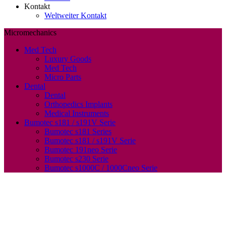
Kontakt
Weltweiter Kontakt
Micromechanics
Med Tech
Luxury Goods
Med Tech
Micro Parts
Dental
Dental
Orthopedics Implants
Medical Instruments
Bumotec s181 / s191V Serie
Bumotec s181 Series
Bumotec s181 / s191V Serie
Bumotec 191neo Serie
Bumotec s230 Serie
Bumotec s1000C / 1000Cneo Serie