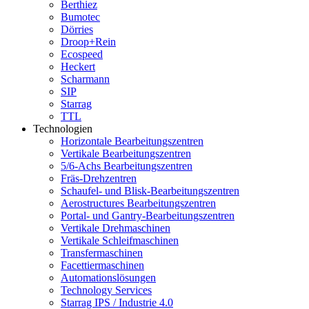
Berthiez
Bumotec
Dörries
Droop+Rein
Ecospeed
Heckert
Scharmann
SIP
Starrag
TTL
Technologien
Horizontale Bearbeitungszentren
Vertikale Bearbeitungszentren
5/6-Achs Bearbeitungszentren
Fräs-Drehzentren
Schaufel- und Blisk-Bearbeitungszentren
Aerostructures Bearbeitungszentren
Portal- und Gantry-Bearbeitungszentren
Vertikale Drehmaschinen
Vertikale Schleifmaschinen
Transfermaschinen
Facettiermaschinen
Automationslösungen
Technology Services
Starrag IPS / Industrie 4.0