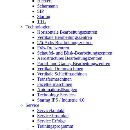
Heckert
Scharmann
SIP
Starrag
TTL
Technologien
Horizontale Bearbeitungszentren
Vertikale Bearbeitungszentren
5/6-Achs Bearbeitungszentren
Fräs-Drehzentren
Schaufel- und Blisk-Bearbeitungszentren
Aerostructures Bearbeitungszentren
Portal- und Gantry-Bearbeitungszentren
Vertikale Drehmaschinen
Vertikale Schleifmaschinen
Transfermaschinen
Facettiermaschinen
Automationslösungen
Technology Services
Starrag IPS / Industrie 4.0
Service
Servicekontakt
Service Produkte
Service Erfolge
Trainingsprogramm