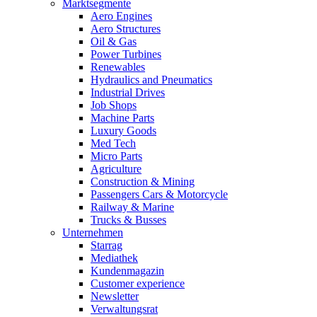
Marktsegmente
Aero Engines
Aero Structures
Oil & Gas
Power Turbines
Renewables
Hydraulics and Pneumatics
Industrial Drives
Job Shops
Machine Parts
Luxury Goods
Med Tech
Micro Parts
Agriculture
Construction & Mining
Passengers Cars & Motorcycle
Railway & Marine
Trucks & Busses
Unternehmen
Starrag
Mediathek
Kundenmagazin
Customer experience
Newsletter
Verwaltungsrat