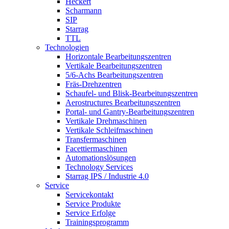
Heckert
Scharmann
SIP
Starrag
TTL
Technologien
Horizontale Bearbeitungszentren
Vertikale Bearbeitungszentren
5/6-Achs Bearbeitungszentren
Fräs-Drehzentren
Schaufel- und Blisk-Bearbeitungszentren
Aerostructures Bearbeitungszentren
Portal- und Gantry-Bearbeitungszentren
Vertikale Drehmaschinen
Vertikale Schleifmaschinen
Transfermaschinen
Facettiermaschinen
Automationslösungen
Technology Services
Starrag IPS / Industrie 4.0
Service
Servicekontakt
Service Produkte
Service Erfolge
Trainingsprogramm