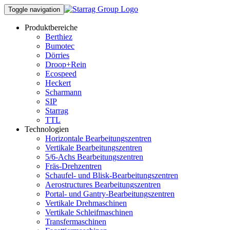
Toggle navigation
Produktbereiche
Berthiez
Bumotec
Dörries
Droop+Rein
Ecospeed
Heckert
Scharmann
SIP
Starrag
TTL
Technologien
Horizontale Bearbeitungszentren
Vertikale Bearbeitungszentren
5/6-Achs Bearbeitungszentren
Fräs-Drehzentren
Schaufel- und Blisk-Bearbeitungszentren
Aerostructures Bearbeitungszentren
Portal- und Gantry-Bearbeitungszentren
Vertikale Drehmaschinen
Vertikale Schleifmaschinen
Transfermaschinen