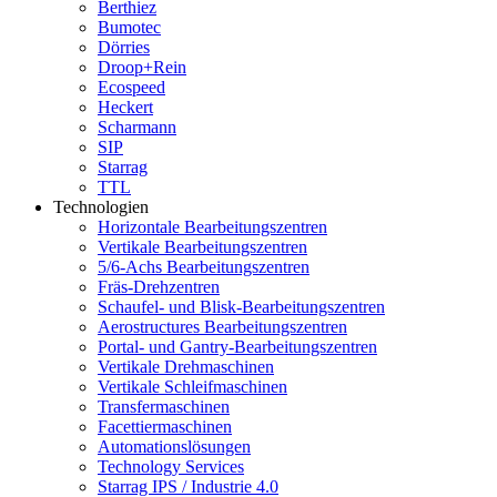
Berthiez
Bumotec
Dörries
Droop+Rein
Ecospeed
Heckert
Scharmann
SIP
Starrag
TTL
Technologien
Horizontale Bearbeitungszentren
Vertikale Bearbeitungszentren
5/6-Achs Bearbeitungszentren
Fräs-Drehzentren
Schaufel- und Blisk-Bearbeitungszentren
Aerostructures Bearbeitungszentren
Portal- und Gantry-Bearbeitungszentren
Vertikale Drehmaschinen
Vertikale Schleifmaschinen
Transfermaschinen
Facettiermaschinen
Automationslösungen
Technology Services
Starrag IPS / Industrie 4.0