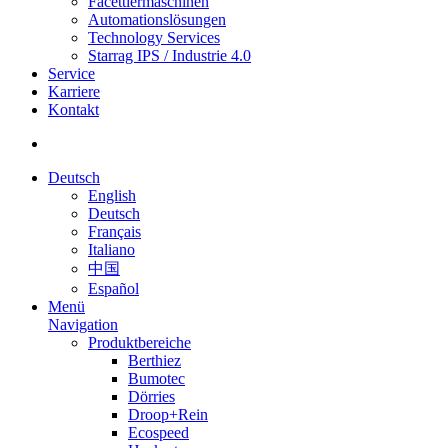
Facettiermaschinen
Automationslösungen
Technology Services
Starrag IPS / Industrie 4.0
Service
Karriere
Kontakt
Deutsch
English
Deutsch
Français
Italiano
中国
Español
Menü
Navigation
Produktbereiche
Berthiez
Bumotec
Dörries
Droop+Rein
Ecospeed