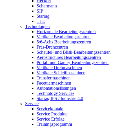
Heckert
Scharmann
SIP
Starrag
TTL
Technologien
Horizontale Bearbeitungszentren
Vertikale Bearbeitungszentren
5/6-Achs Bearbeitungszentren
Fräs-Drehzentren
Schaufel- und Blisk-Bearbeitungszentren
Aerostructures Bearbeitungszentren
Portal- und Gantry-Bearbeitungszentren
Vertikale Drehmaschinen
Vertikale Schleifmaschinen
Transfermaschinen
Facettiermaschinen
Automationslösungen
Technology Services
Starrag IPS / Industrie 4.0
Service
Servicekontakt
Service Produkte
Service Erfolge
Trainingsprogramm