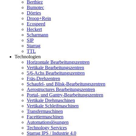
Berthiez
Bumotec
Dörries
Droop+Rein
Ecospeed
Heckert
Scharmann
SIP
Starrag
TTL
Technologien
Horizontale Bearbeitungszentren
Vertikale Bearbeitungszentren
5/6-Achs Bearbeitungszentren
Fräs-Drehzentren
Schaufel- und Blisk-Bearbeitungszentren
Aerostructures Bearbeitungszentren
Portal- und Gantry-Bearbeitungszentren
Vertikale Drehmaschinen
Vertikale Schleifmaschinen
Transfermaschinen
Facettiermaschinen
Automationslösungen
Technology Services
Starrag IPS / Industrie 4.0