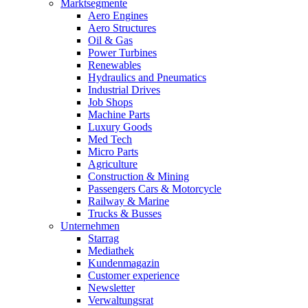
Marktsegmente
Aero Engines
Aero Structures
Oil & Gas
Power Turbines
Renewables
Hydraulics and Pneumatics
Industrial Drives
Job Shops
Machine Parts
Luxury Goods
Med Tech
Micro Parts
Agriculture
Construction & Mining
Passengers Cars & Motorcycle
Railway & Marine
Trucks & Busses
Unternehmen
Starrag
Mediathek
Kundenmagazin
Customer experience
Newsletter
Verwaltungsrat