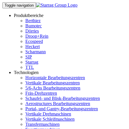
Toggle navigation
Produktbereiche
Berthiez
Bumotec
Dörries
Droop+Rein
Ecospeed
Heckert
Scharmann
SIP
Starrag
TTL
Technologien
Horizontale Bearbeitungszentren
Vertikale Bearbeitungszentren
5/6-Achs Bearbeitungszentren
Fräs-Drehzentren
Schaufel- und Blisk-Bearbeitungszentren
Aerostructures Bearbeitungszentren
Portal- und Gantry-Bearbeitungszentren
Vertikale Drehmaschinen
Vertikale Schleifmaschinen
Transfermaschinen