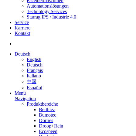
Facettiermaschinen
Automationslösungen
Technology Services
Starrag IPS / Industrie 4.0
Service
Karriere
Kontakt
Deutsch
English
Deutsch
Français
Italiano
中国
Español
Menü
Navigation
Produktbereiche
Berthiez
Bumotec
Dörries
Droop+Rein
Ecospeed