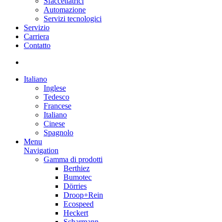
Sfaccettatrici
Automazione
Servizi tecnologici
Servizio
Carriera
Contatto
Italiano
Inglese
Tedesco
Francese
Italiano
Cinese
Spagnolo
Menu
Navigation
Gamma di prodotti
Berthiez
Bumotec
Dörries
Droop+Rein
Ecospeed
Heckert
Scharmann