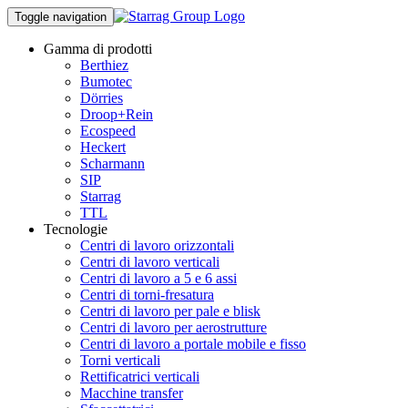
Toggle navigation
Gamma di prodotti
Berthiez
Bumotec
Dörries
Droop+Rein
Ecospeed
Heckert
Scharmann
SIP
Starrag
TTL
Tecnologie
Centri di lavoro orizzontali
Centri di lavoro verticali
Centri di lavoro a 5 e 6 assi
Centri di torni-fresatura
Centri di lavoro per pale e blisk
Centri di lavoro per aerostrutture
Centri di lavoro a portale mobile e fisso
Torni verticali
Rettificatrici verticali
Macchine transfer