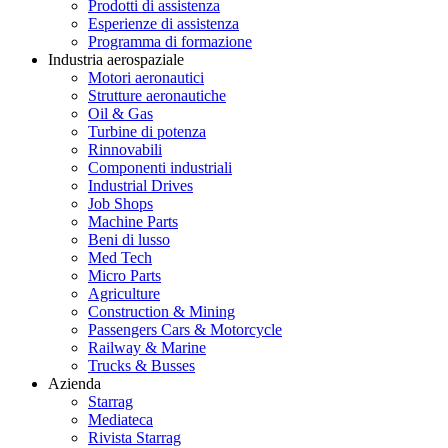
Prodotti di assistenza
Esperienze di assistenza
Programma di formazione
Industria aerospaziale
Motori aeronautici
Strutture aeronautiche
Oil & Gas
Turbine di potenza
Rinnovabili
Componenti industriali
Industrial Drives
Job Shops
Machine Parts
Beni di lusso
Med Tech
Micro Parts
Agriculture
Construction & Mining
Passengers Cars & Motorcycle
Railway & Marine
Trucks & Busses
Azienda
Starrag
Mediateca
Rivista Starrag