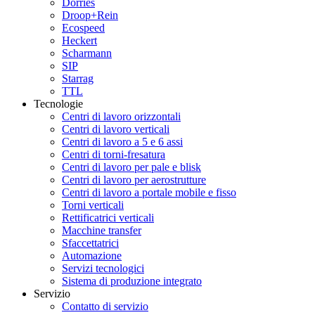
Dörries
Droop+Rein
Ecospeed
Heckert
Scharmann
SIP
Starrag
TTL
Tecnologie
Centri di lavoro orizzontali
Centri di lavoro verticali
Centri di lavoro a 5 e 6 assi
Centri di torni-fresatura
Centri di lavoro per pale e blisk
Centri di lavoro per aerostrutture
Centri di lavoro a portale mobile e fisso
Torni verticali
Rettificatrici verticali
Macchine transfer
Sfaccettatrici
Automazione
Servizi tecnologici
Sistema di produzione integrato
Servizio
Contatto di servizio