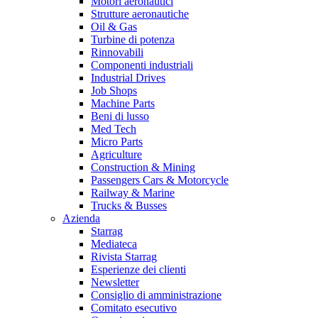
Motori aeronautici
Strutture aeronautiche
Oil & Gas
Turbine di potenza
Rinnovabili
Componenti industriali
Industrial Drives
Job Shops
Machine Parts
Beni di lusso
Med Tech
Micro Parts
Agriculture
Construction & Mining
Passengers Cars & Motorcycle
Railway & Marine
Trucks & Busses
Azienda
Starrag
Mediateca
Rivista Starrag
Esperienze dei clienti
Newsletter
Consiglio di amministrazione
Comitato esecutivo