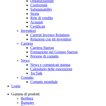
Organizzazione
Conformità
Substainability
Storia
Rete di vendita
Acquisti
Certificati
Investitori
Current Investor Relations
Relazioni con gli investitori
Carriera
Carriera Starrag
Formazione nel Gruppo Starrag
Persone di contatto
News
News e comunicati stampa
Calendario delle esposizioni
TecTalk
Contatto
Contatto mondiale
Login
Gamma di prodotti
Berthiez
Bumotec