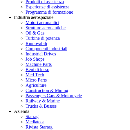
Prodotti di assistenza
Esperienze di assistenza
Programma di formazione
Industria aerospaziale
Motori aeronautici
Strutture aeronautiche
Oil & Gas
Turbine di potenza
Rinnovabili
Componenti industriali
Industrial Drives
Job Shops
Machine Parts
Beni di lusso
Med Tech
Micro Parts
Agriculture
Construction & Mining
Passengers Cars & Motorcycle
Railway & Marine
Trucks & Busses
Azienda
Starrag
Mediateca
Rivista Starrag