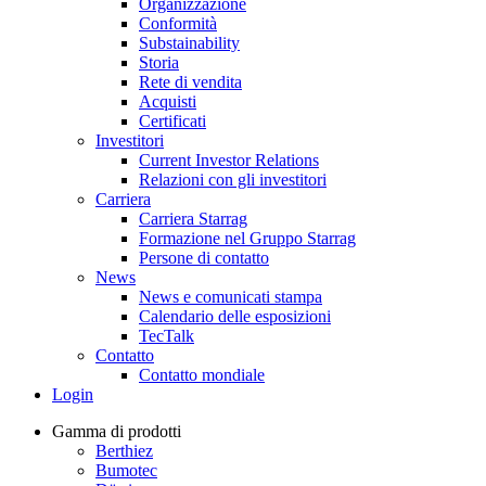
Organizzazione
Conformità
Substainability
Storia
Rete di vendita
Acquisti
Certificati
Investitori
Current Investor Relations
Relazioni con gli investitori
Carriera
Carriera Starrag
Formazione nel Gruppo Starrag
Persone di contatto
News
News e comunicati stampa
Calendario delle esposizioni
TecTalk
Contatto
Contatto mondiale
Login
Gamma di prodotti
Berthiez
Bumotec