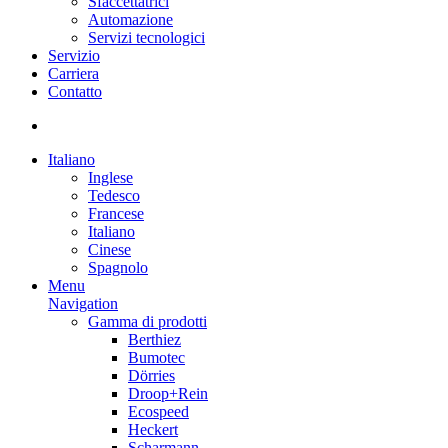
Sfaccettatrici
Automazione
Servizi tecnologici
Servizio
Carriera
Contatto
Italiano
Inglese
Tedesco
Francese
Italiano
Cinese
Spagnolo
Menu
Navigation
Gamma di prodotti
Berthiez
Bumotec
Dörries
Droop+Rein
Ecospeed
Heckert
Scharmann