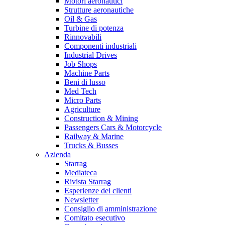
Motori aeronautici
Strutture aeronautiche
Oil & Gas
Turbine di potenza
Rinnovabili
Componenti industriali
Industrial Drives
Job Shops
Machine Parts
Beni di lusso
Med Tech
Micro Parts
Agriculture
Construction & Mining
Passengers Cars & Motorcycle
Railway & Marine
Trucks & Busses
Azienda
Starrag
Mediateca
Rivista Starrag
Esperienze dei clienti
Newsletter
Consiglio di amministrazione
Comitato esecutivo