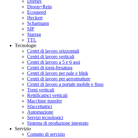
Dörries
Droop+Rein
Ecospeed
Heckert
Scharmann
SIP
Starrag
TTL
Tecnologie
Centri di lavoro orizzontali
Centri di lavoro verticali
Centri di lavoro a 5 e 6 assi
Centri di torni-fresatura
Centri di lavoro per pale e blisk
Centri di lavoro per aerostrutture
Centri di lavoro a portale mobile e fisso
Torni verticali
Rettificatrici verticali
Macchine transfer
Sfaccettatrici
Automazione
Servizi tecnologici
Sistema di produzione integrato
Servizio
Contatto di servizio