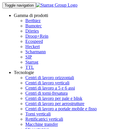
Toggle navigation
Gamma di prodotti
Berthiez
Bumotec
Dörries
Droop+Rein
Ecospeed
Heckert
Scharmann
SIP
Starrag
TTL
Tecnologie
Centri di lavoro orizzontali
Centri di lavoro verticali
Centri di lavoro a 5 e 6 assi
Centri di torni-fresatura
Centri di lavoro per pale e blisk
Centri di lavoro per aerostrutture
Centri di lavoro a portale mobile e fisso
Torni verticali
Rettificatrici verticali
Macchine transfer