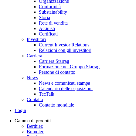
Organizzazione
Conformità
Substainability
Storia
Rete di vendita
Acquisti
Certificati
Investitori
Current Investor Relations
Relazioni con gli investitori
Carriera
Carriera Starrag
Formazione nel Gruppo Starrag
Persone di contatto
News
News e comunicati stampa
Calendario delle esposizioni
TecTalk
Contatto
Contatto mondiale
Login
Gamma di prodotti
Berthiez
Bumotec