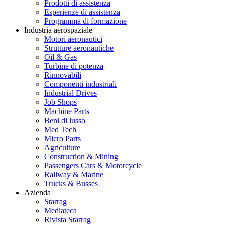
Prodotti di assistenza
Esperienze di assistenza
Programma di formazione
Industria aerospaziale
Motori aeronautici
Strutture aeronautiche
Oil & Gas
Turbine di potenza
Rinnovabili
Componenti industriali
Industrial Drives
Job Shops
Machine Parts
Beni di lusso
Med Tech
Micro Parts
Agriculture
Construction & Mining
Passengers Cars & Motorcycle
Railway & Marine
Trucks & Busses
Azienda
Starrag
Mediateca
Rivista Starrag