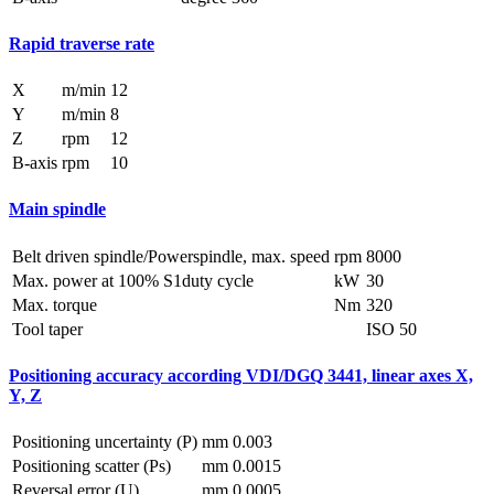
Rapid traverse rate
X
m/min
12
Y
m/min
8
Z
rpm
12
B-axis
rpm
10
Main spindle
Belt driven spindle/Powerspindle, max. speed
rpm
8000
Max. power at 100% S1duty cycle
kW
30
Max. torque
Nm
320
Tool taper
ISO 50
Positioning accuracy according VDI/DGQ 3441, linear axes X,
Y, Z
Positioning uncertainty (P)
mm
0.003
Positioning scatter (Ps)
mm
0.0015
Reversal error (U)
mm
0.0005