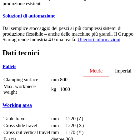
produzione esistenti.
Soluzioni di automazione
Dal semplice stoccaggio dei pezzi ai più complessi sistemi di
produzione flessibile – anche delle macchine più grandi. Il Gruppo
Starrag rende Industria 4.0 una realtà.
Ulteriori informazioni
Dati tecnici
Pallets
Metric
Imperial
Clamping surface
mm
800
Max. workpiece
kg
1000
weight
Working area
Table travel
mm
1220 (Z)
Cross slide travel
mm
1220 (X)
Cross rail vertical travel
mm
1170 (Y)
B-axis
degree
360