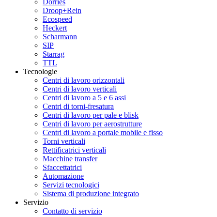
Dörries
Droop+Rein
Ecospeed
Heckert
Scharmann
SIP
Starrag
TTL
Tecnologie
Centri di lavoro orizzontali
Centri di lavoro verticali
Centri di lavoro a 5 e 6 assi
Centri di torni-fresatura
Centri di lavoro per pale e blisk
Centri di lavoro per aerostrutture
Centri di lavoro a portale mobile e fisso
Torni verticali
Rettificatrici verticali
Macchine transfer
Sfaccettatrici
Automazione
Servizi tecnologici
Sistema di produzione integrato
Servizio
Contatto di servizio