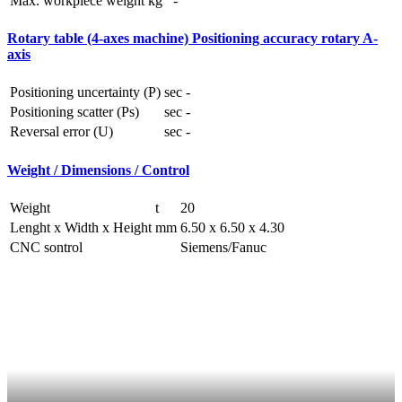
Max. workpiece weight
kg
-
Rotary table (4-axes machine) Positioning accuracy rotary A-
axis
Positioning uncertainty (P)
sec
-
Positioning scatter (Ps)
sec
-
Reversal error (U)
sec
-
Weight / Dimensions / Control
Weight
t
20
Lenght x Width x Height
mm
6.50 x 6.50 x 4.30
CNC sontrol
Siemens/Fanuc