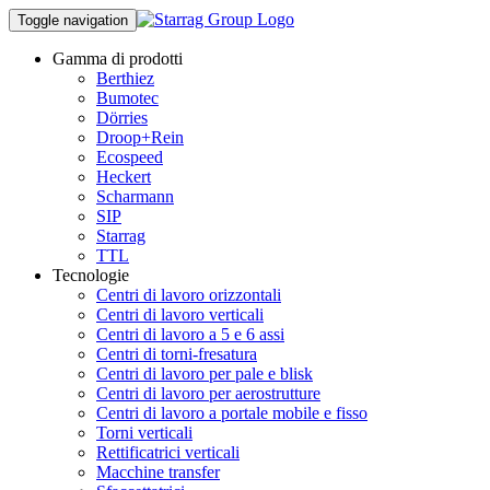
Toggle navigation
Gamma di prodotti
Berthiez
Bumotec
Dörries
Droop+Rein
Ecospeed
Heckert
Scharmann
SIP
Starrag
TTL
Tecnologie
Centri di lavoro orizzontali
Centri di lavoro verticali
Centri di lavoro a 5 e 6 assi
Centri di torni-fresatura
Centri di lavoro per pale e blisk
Centri di lavoro per aerostrutture
Centri di lavoro a portale mobile e fisso
Torni verticali
Rettificatrici verticali
Macchine transfer