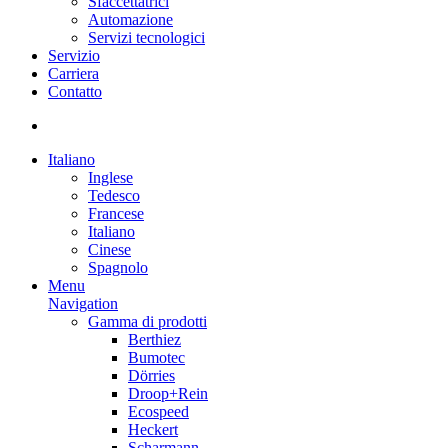
Sfaccettatrici
Automazione
Servizi tecnologici
Servizio
Carriera
Contatto
Italiano
Inglese
Tedesco
Francese
Italiano
Cinese
Spagnolo
Menu
Navigation
Gamma di prodotti
Berthiez
Bumotec
Dörries
Droop+Rein
Ecospeed
Heckert
Scharmann