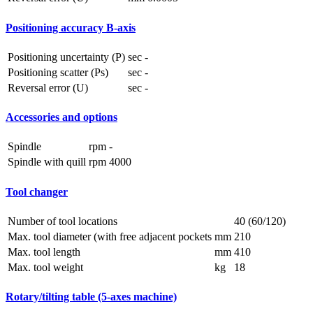
Positioning accuracy B-axis
Positioning uncertainty (P)
sec
-
Positioning scatter (Ps)
sec
-
Reversal error (U)
sec
-
Accessories and options
Spindle
rpm
-
Spindle with quill
rpm
4000
Tool changer
Number of tool locations
40 (60/120)
Max. tool diameter (with free adjacent pockets
mm
210
Max. tool length
mm
410
Max. tool weight
kg
18
Rotary/tilting table (5-axes machine)