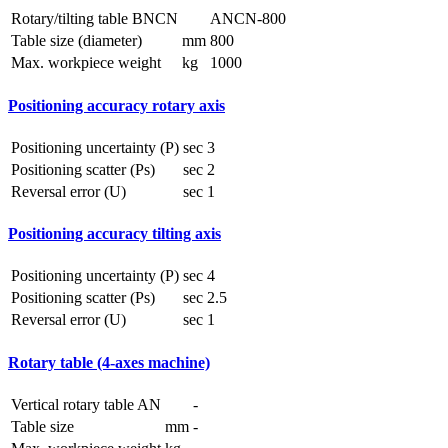
Rotary/tilting table BNCN
ANCN-800
Table size (diameter)
mm
800
Max. workpiece weight
kg
1000
Positioning accuracy rotary axis
Positioning uncertainty (P)
sec
3
Positioning scatter (Ps)
sec
2
Reversal error (U)
sec
1
Positioning accuracy tilting axis
Positioning uncertainty (P)
sec
4
Positioning scatter (Ps)
sec
2.5
Reversal error (U)
sec
1
Rotary table (4-axes machine)
Vertical rotary table AN
-
Table size
mm
-