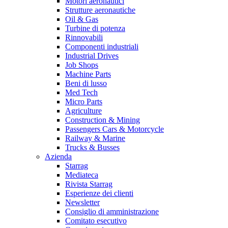
Motori aeronautici
Strutture aeronautiche
Oil & Gas
Turbine di potenza
Rinnovabili
Componenti industriali
Industrial Drives
Job Shops
Machine Parts
Beni di lusso
Med Tech
Micro Parts
Agriculture
Construction & Mining
Passengers Cars & Motorcycle
Railway & Marine
Trucks & Busses
Azienda
Starrag
Mediateca
Rivista Starrag
Esperienze dei clienti
Newsletter
Consiglio di amministrazione
Comitato esecutivo