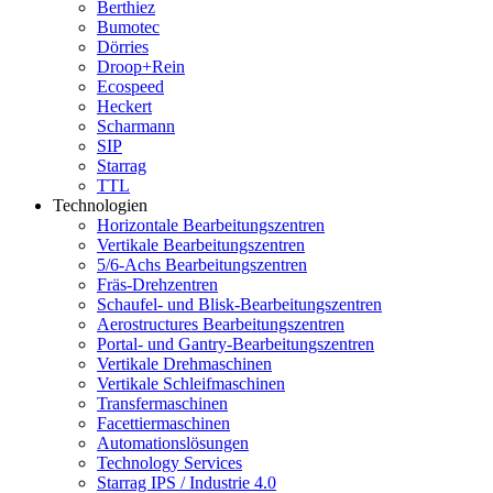
Berthiez
Bumotec
Dörries
Droop+Rein
Ecospeed
Heckert
Scharmann
SIP
Starrag
TTL
Technologien
Horizontale Bearbeitungszentren
Vertikale Bearbeitungszentren
5/6-Achs Bearbeitungszentren
Fräs-Drehzentren
Schaufel- und Blisk-Bearbeitungszentren
Aerostructures Bearbeitungszentren
Portal- und Gantry-Bearbeitungszentren
Vertikale Drehmaschinen
Vertikale Schleifmaschinen
Transfermaschinen
Facettiermaschinen
Automationslösungen
Technology Services
Starrag IPS / Industrie 4.0