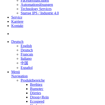
Facettiermaschinen
Automationslösungen
Technology Services
Starrag IPS / Industrie 4.0
Service
Karriere
Kontakt
Deutsch
English
Deutsch
Français
Italiano
中国
Español
Menü
Navigation
Produktbereiche
Berthiez
Bumotec
Dörries
Droop+Rein
Ecospeed