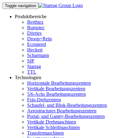
Toggle navigation
Produktbereiche
Berthiez
Bumotec
Dörries
Droop+Rein
Ecospeed
Heckert
Scharmann
SIP
Starrag
TTL
Technologien
Horizontale Bearbeitungszentren
Vertikale Bearbeitungszentren
5/6-Achs Bearbeitungszentren
Fräs-Drehzentren
Schaufel- und Blisk-Bearbeitungszentren
Aerostructures Bearbeitungszentren
Portal- und Gantry-Bearbeitungszentren
Vertikale Drehmaschinen
Vertikale Schleifmaschinen
Transfermaschinen