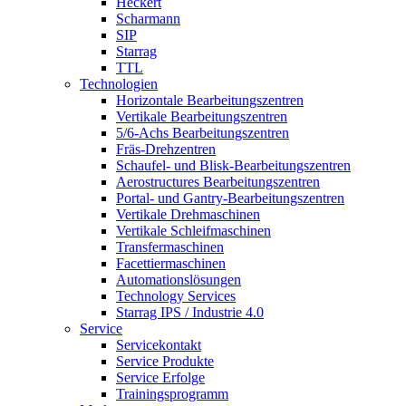
Heckert
Scharmann
SIP
Starrag
TTL
Technologien
Horizontale Bearbeitungszentren
Vertikale Bearbeitungszentren
5/6-Achs Bearbeitungszentren
Fräs-Drehzentren
Schaufel- und Blisk-Bearbeitungszentren
Aerostructures Bearbeitungszentren
Portal- und Gantry-Bearbeitungszentren
Vertikale Drehmaschinen
Vertikale Schleifmaschinen
Transfermaschinen
Facettiermaschinen
Automationslösungen
Technology Services
Starrag IPS / Industrie 4.0
Service
Servicekontakt
Service Produkte
Service Erfolge
Trainingsprogramm