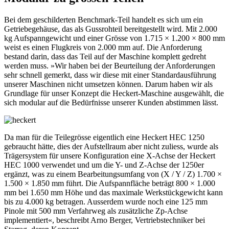
Bei dem geschilderten Benchmark-Teil handelt es sich um ein
Getriebegehäuse, das als Gussrohteil bereitgestellt wird. Mit 2.000
kg Aufspanngewicht und einer Grösse von 1.715 × 1.200 × 800 mm
weist es einen Flugkreis von 2.000 mm auf. Die Anforderung
bestand darin, dass das Teil auf der Maschine komplett gedreht
werden muss. »Wir haben bei der Beurteilung der Anforderungen
sehr schnell gemerkt, dass wir diese mit einer Standardausführung
unserer Maschinen nicht umsetzen können. Darum haben wir als
Grundlage für unser Konzept die Heckert-Maschine ausgewählt, die
sich modular auf die Bedürfnisse unserer Kunden abstimmen lässt.
Da man für die Teilegrösse eigentlich eine Heckert HEC 1250
gebraucht hätte, dies der Aufstellraum aber nicht zuliess, wurde als
Trägersystem für unsere Konfiguration eine X-Achse der Heckert
HEC 1000 verwendet und um die Y- und Z-Achse der 1250er
ergänzt, was zu einem Bearbeitungsumfang von (X / Y / Z) 1.700 ×
1.500 × 1.850 mm führt. Die Aufspannfläche beträgt 800 × 1.000
mm bei 1.650 mm Höhe und das maximale Werkstückgewicht kann
bis zu 4.000 kg betragen. Ausserdem wurde noch eine 125 mm
Pinole mit 500 mm Verfahrweg als zusätzliche Zp-Achse
implementiert«, beschreibt Arno Berger, Vertriebstechniker bei