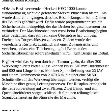
Starrag, deren Konzept.
»Die als Basis verwendete Heckert HEC 1000 konnte
standardmässig nicht die geforderte Störkreisdimension bieten. Das
wurde dadurch umgangen, dass das Beschickungstor beim Drehen
des Bauteils geöffnet wird. Dafür wurde programmtechnisch ein
Sicherheitsschritt eingefügt, der das Drehen bei geschlossenem Tor
verhindert. Der Maschinenbediener muss beim Bearbeitungsbeginn
aktiv bestätigen, dass ein Teil keine Übergrösse hat, um beim
Drehen das Tor geschlossen zu lassen. Zudem wurde der
vorgelagerte Rüstplatz zusätzlich mit einer Zugangssicherung
versehen, sodass eine Teilebewegung bei Betreten des
Sicherheitsbereiches sofort angehalten wird«, geht Berger ins Detail.
Ergänzt wird das System durch ein Turmmagazin, das über 300
Werkzeugen Platz bietet. Diese können bis zu 340 mm Durchmesser
und 800 mm Länge haben. Mit einer Spindelleistung von 55 kW
und einem Drehmoment von 2.470 Nm, die über eine SK50
Schnittstelle auf das Werkzeug übertragen werden, verfügt die
Maschine über genug Leistungsreserven. Der Rüstplatz ermöglicht
die Teilevorbereitung auf zwei Plätzen. Zwei Längs- und ein
Querspäneförderer sorgen schliesslich für einen reibungslosen
Spanabtransport an die Stirnseite der Maschine.