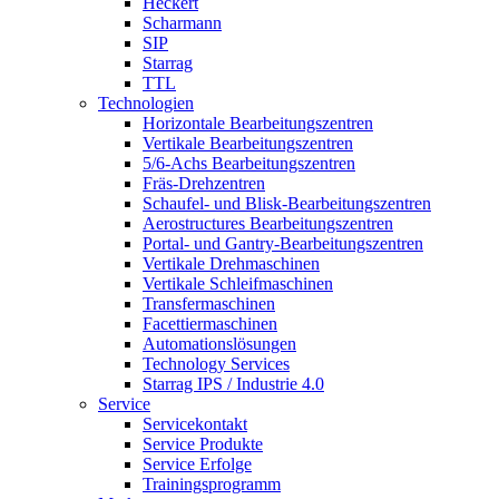
Heckert
Scharmann
SIP
Starrag
TTL
Technologien
Horizontale Bearbeitungszentren
Vertikale Bearbeitungszentren
5/6-Achs Bearbeitungszentren
Fräs-Drehzentren
Schaufel- und Blisk-Bearbeitungszentren
Aerostructures Bearbeitungszentren
Portal- und Gantry-Bearbeitungszentren
Vertikale Drehmaschinen
Vertikale Schleifmaschinen
Transfermaschinen
Facettiermaschinen
Automationslösungen
Technology Services
Starrag IPS / Industrie 4.0
Service
Servicekontakt
Service Produkte
Service Erfolge
Trainingsprogramm