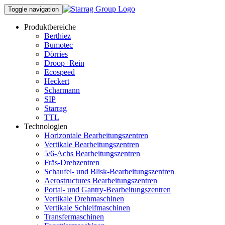
Toggle navigation
Produktbereiche
Berthiez
Bumotec
Dörries
Droop+Rein
Ecospeed
Heckert
Scharmann
SIP
Starrag
TTL
Technologien
Horizontale Bearbeitungszentren
Vertikale Bearbeitungszentren
5/6-Achs Bearbeitungszentren
Fräs-Drehzentren
Schaufel- und Blisk-Bearbeitungszentren
Aerostructures Bearbeitungszentren
Portal- und Gantry-Bearbeitungszentren
Vertikale Drehmaschinen
Vertikale Schleifmaschinen
Transfermaschinen