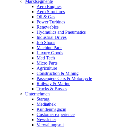
Marktsegmente
Aero Engines
Aero Structures
Oil & Gas
Power Turbines
Renewables
Hydraulics and Pneumatics
Industrial Drives
Job Shops
Machine Parts
Luxury Goods
Med Tech
Micro Parts
Agriculture
Construction & Mining
Passengers Cars & Motorcycle
Railway & Marine
Trucks & Busses
Unternehmen
Starrag
Mediathek
Kundenmagazin
Customer experience
Newsletter
Verwaltungsrat