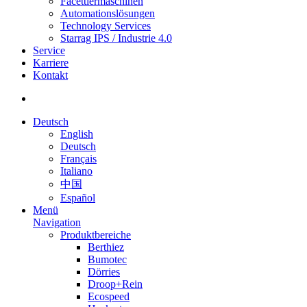
Facettiermaschinen
Automationslösungen
Technology Services
Starrag IPS / Industrie 4.0
Service
Karriere
Kontakt
Deutsch
English
Deutsch
Français
Italiano
中国
Español
Menü
Navigation
Produktbereiche
Berthiez
Bumotec
Dörries
Droop+Rein
Ecospeed