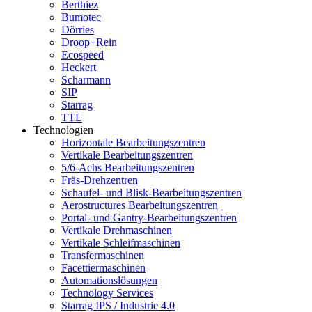
Berthiez
Bumotec
Dörries
Droop+Rein
Ecospeed
Heckert
Scharmann
SIP
Starrag
TTL
Technologien
Horizontale Bearbeitungszentren
Vertikale Bearbeitungszentren
5/6-Achs Bearbeitungszentren
Fräs-Drehzentren
Schaufel- und Blisk-Bearbeitungszentren
Aerostructures Bearbeitungszentren
Portal- und Gantry-Bearbeitungszentren
Vertikale Drehmaschinen
Vertikale Schleifmaschinen
Transfermaschinen
Facettiermaschinen
Automationslösungen
Technology Services
Starrag IPS / Industrie 4.0