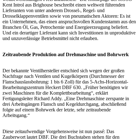
Kent Introl aus Brighouse beschreibt einen weltweit führenden
Lieferanten von unter anderem Drossel-, Regel- und
Drosselklappenventilen sowie von pneumatischen Aktoren: Es ist
ein Unternehmen, das einen anspruchsvollen Kundenstamm aus den
Branchen Öl, Gas, Petrochemie und Energieerzeugung beliefert.
Und ein derartiger Lieferant kann sich Investitionen in unproduktive
und unzuverlässige Betriebsmittel nicht erlauben.
Zeitraubende Produktion auf Drehmaschine und Bohrwerk
Der bekannte Ventilhersteller entschied sich wegen der großen
Nachfrage nach Ventilen und Kugelkörpern (Durchmesser der
Flanschauslassbohrung: 1 bis 6 Zoll) für das 5-Achs-Horizontal-
Bearbeitungszentrum Heckert DBF 630. „Früher benötigten wir
zwei Maschinen für die Komplettbearbeitung“, erklärt
Fertigungsleiter Richard Addy. „Eine Drehmaschine zerspante in
drei Arbeitsgängen Flansch und Kegeldurchgang, abschließend
folgte auf einem Bohrwerk der letzte, sehr zeitraubende
Arbeitsgang.“
Diese zeitaufwendige Vorgehensweise ist nun passé: Das
Zauberwort lautet DBF. Die drei Buchstaben stehen für den