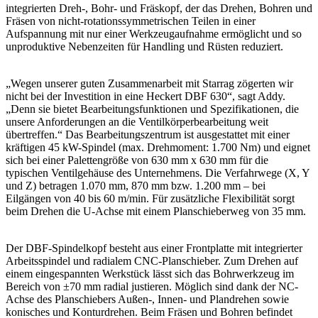
integrierten Dreh-, Bohr- und Fräskopf, der das Drehen, Bohren und
Fräsen von nicht-rotationssymmetrischen Teilen in einer
Aufspannung mit nur einer Werkzeugaufnahme ermöglicht und so
unproduktive Nebenzeiten für Handling und Rüsten reduziert.
„Wegen unserer guten Zusammenarbeit mit Starrag zögerten wir
nicht bei der Investition in eine Heckert DBF 630“, sagt Addy.
„Denn sie bietet Bearbeitungsfunktionen und Spezifikationen, die
unsere Anforderungen an die Ventilkörperbearbeitung weit
übertreffen.“ Das Bearbeitungszentrum ist ausgestattet mit einer
kräftigen 45 kW-Spindel (max. Drehmoment: 1.700 Nm) und eignet
sich bei einer Palettengröße von 630 mm x 630 mm für die
typischen Ventilgehäuse des Unternehmens. Die Verfahrwege (X, Y
und Z) betragen 1.070 mm, 870 mm bzw. 1.200 mm – bei
Eilgängen von 40 bis 60 m/min. Für zusätzliche Flexibilität sorgt
beim Drehen die U-Achse mit einem Planschieberweg von 35 mm.
Der DBF-Spindelkopf besteht aus einer Frontplatte mit integrierter
Arbeitsspindel und radialem CNC-Planschieber. Zum Drehen auf
einem eingespannten Werkstück lässt sich das Bohrwerkzeug im
Bereich von ±70 mm radial justieren. Möglich sind dank der NC-
Achse des Planschiebers Außen-, Innen- und Plandrehen sowie
konisches und Konturdrehen. Beim Fräsen und Bohren befindet