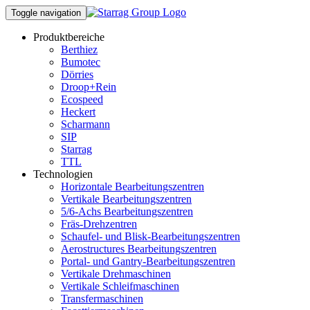
Toggle navigation
Produktbereiche
Berthiez
Bumotec
Dörries
Droop+Rein
Ecospeed
Heckert
Scharmann
SIP
Starrag
TTL
Technologien
Horizontale Bearbeitungszentren
Vertikale Bearbeitungszentren
5/6-Achs Bearbeitungszentren
Fräs-Drehzentren
Schaufel- und Blisk-Bearbeitungszentren
Aerostructures Bearbeitungszentren
Portal- und Gantry-Bearbeitungszentren
Vertikale Drehmaschinen
Vertikale Schleifmaschinen
Transfermaschinen