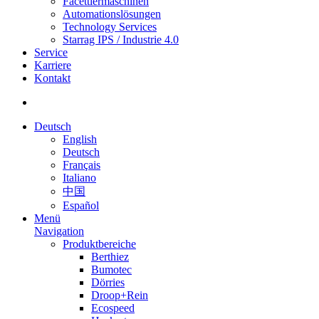
Facettiermaschinen
Automationslösungen
Technology Services
Starrag IPS / Industrie 4.0
Service
Karriere
Kontakt
Deutsch
English
Deutsch
Français
Italiano
中国
Español
Menü
Navigation
Produktbereiche
Berthiez
Bumotec
Dörries
Droop+Rein
Ecospeed