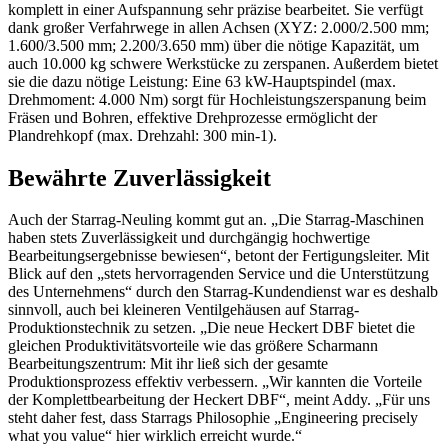
komplett in einer Aufspannung sehr präzise bearbeitet. Sie verfügt
dank großer Verfahrwege in allen Achsen (XYZ: 2.000/2.500 mm;
1.600/3.500 mm; 2.200/3.650 mm) über die nötige Kapazität, um
auch 10.000 kg schwere Werkstücke zu zerspanen. Außerdem bietet
sie die dazu nötige Leistung: Eine 63 kW-Hauptspindel (max.
Drehmoment: 4.000 Nm) sorgt für Hochleistungszerspanung beim
Fräsen und Bohren, effektive Drehprozesse ermöglicht der
Plandrehkopf (max. Drehzahl: 300 min-1).
Bewährte Zuverlässigkeit
Auch der Starrag-Neuling kommt gut an. „Die Starrag-Maschinen
haben stets Zuverlässigkeit und durchgängig hochwertige
Bearbeitungsergebnisse bewiesen“, betont der Fertigungsleiter. Mit
Blick auf den „stets hervorragenden Service und die Unterstützung
des Unternehmens“ durch den Starrag-Kundendienst war es deshalb
sinnvoll, auch bei kleineren Ventilgehäusen auf Starrag-
Produktionstechnik zu setzen. „Die neue Heckert DBF bietet die
gleichen Produktivitätsvorteile wie das größere Scharmann
Bearbeitungszentrum: Mit ihr ließ sich der gesamte
Produktionsprozess effektiv verbessern. „Wir kannten die Vorteile
der Komplettbearbeitung der Heckert DBF“, meint Addy. „Für uns
steht daher fest, dass Starrags Philosophie „Engineering precisely
what you value“ hier wirklich erreicht wurde.“