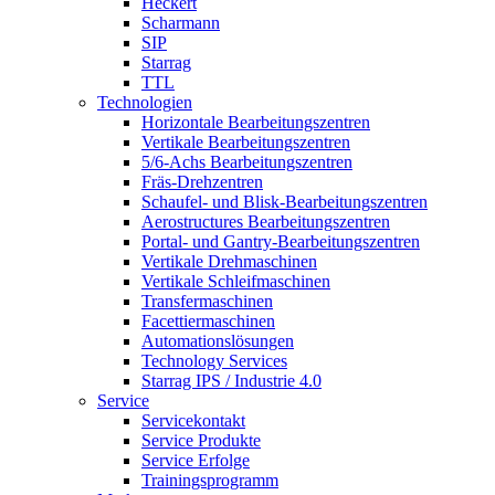
Heckert
Scharmann
SIP
Starrag
TTL
Technologien
Horizontale Bearbeitungszentren
Vertikale Bearbeitungszentren
5/6-Achs Bearbeitungszentren
Fräs-Drehzentren
Schaufel- und Blisk-Bearbeitungszentren
Aerostructures Bearbeitungszentren
Portal- und Gantry-Bearbeitungszentren
Vertikale Drehmaschinen
Vertikale Schleifmaschinen
Transfermaschinen
Facettiermaschinen
Automationslösungen
Technology Services
Starrag IPS / Industrie 4.0
Service
Servicekontakt
Service Produkte
Service Erfolge
Trainingsprogramm