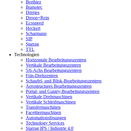
Berthiez
Bumotec
Dörries
Droop+Rein
Ecospeed
Heckert
Scharmann
SIP
Starrag
TTL
Technologien
Horizontale Bearbeitungszentren
Vertikale Bearbeitungszentren
5/6-Achs Bearbeitungszentren
Fräs-Drehzentren
Schaufel- und Blisk-Bearbeitungszentren
Aerostructures Bearbeitungszentren
Portal- und Gantry-Bearbeitungszentren
Vertikale Drehmaschinen
Vertikale Schleifmaschinen
Transfermaschinen
Facettiermaschinen
Automationslösungen
Technology Services
Starrag IPS / Industrie 4.0