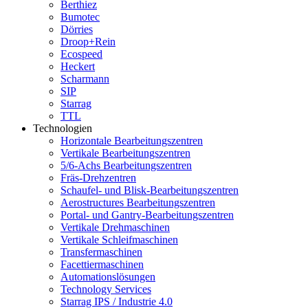
Berthiez
Bumotec
Dörries
Droop+Rein
Ecospeed
Heckert
Scharmann
SIP
Starrag
TTL
Technologien
Horizontale Bearbeitungszentren
Vertikale Bearbeitungszentren
5/6-Achs Bearbeitungszentren
Fräs-Drehzentren
Schaufel- und Blisk-Bearbeitungszentren
Aerostructures Bearbeitungszentren
Portal- und Gantry-Bearbeitungszentren
Vertikale Drehmaschinen
Vertikale Schleifmaschinen
Transfermaschinen
Facettiermaschinen
Automationslösungen
Technology Services
Starrag IPS / Industrie 4.0