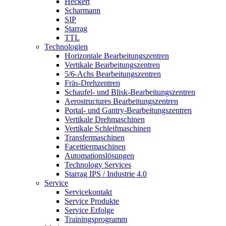
Heckert
Scharmann
SIP
Starrag
TTL
Technologien
Horizontale Bearbeitungszentren
Vertikale Bearbeitungszentren
5/6-Achs Bearbeitungszentren
Fräs-Drehzentren
Schaufel- und Blisk-Bearbeitungszentren
Aerostructures Bearbeitungszentren
Portal- und Gantry-Bearbeitungszentren
Vertikale Drehmaschinen
Vertikale Schleifmaschinen
Transfermaschinen
Facettiermaschinen
Automationslösungen
Technology Services
Starrag IPS / Industrie 4.0
Service
Servicekontakt
Service Produkte
Service Erfolge
Trainingsprogramm