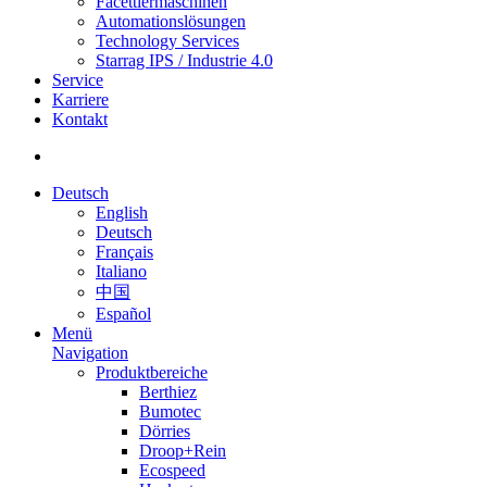
Facettiermaschinen
Automationslösungen
Technology Services
Starrag IPS / Industrie 4.0
Service
Karriere
Kontakt
Deutsch
English
Deutsch
Français
Italiano
中国
Español
Menü
Navigation
Produktbereiche
Berthiez
Bumotec
Dörries
Droop+Rein
Ecospeed