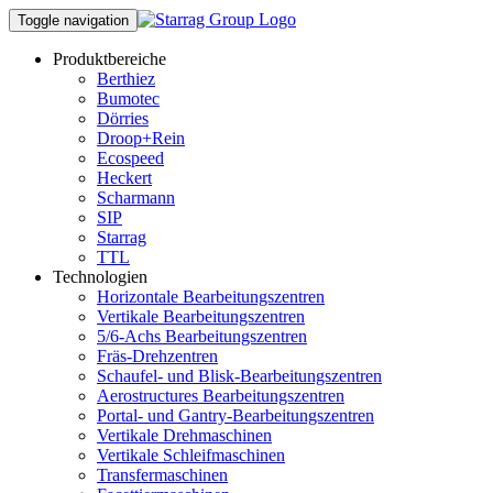
Toggle navigation
Produktbereiche
Berthiez
Bumotec
Dörries
Droop+Rein
Ecospeed
Heckert
Scharmann
SIP
Starrag
TTL
Technologien
Horizontale Bearbeitungszentren
Vertikale Bearbeitungszentren
5/6-Achs Bearbeitungszentren
Fräs-Drehzentren
Schaufel- und Blisk-Bearbeitungszentren
Aerostructures Bearbeitungszentren
Portal- und Gantry-Bearbeitungszentren
Vertikale Drehmaschinen
Vertikale Schleifmaschinen
Transfermaschinen