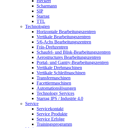
Heckert
Scharmann
SIP
Starrag
TTL
Technologien
Horizontale Bearbeitungszentren
Vertikale Bearbeitungszentren
5/6-Achs Bearbeitungszentren
Fräs-Drehzentren
Schaufel- und Blisk-Bearbeitungszentren
Aerostructures Bearbeitungszentren
Portal- und Gantry-Bearbeitungszentren
Vertikale Drehmaschinen
Vertikale Schleifmaschinen
Transfermaschinen
Facettiermaschinen
Automationslösungen
Technology Services
Starrag IPS / Industrie 4.0
Service
Servicekontakt
Service Produkte
Service Erfolge
Trainingsprogramm