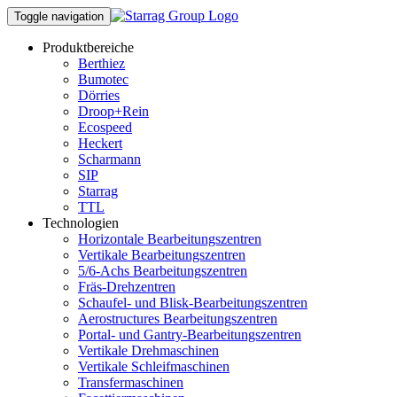
Toggle navigation
Produktbereiche
Berthiez
Bumotec
Dörries
Droop+Rein
Ecospeed
Heckert
Scharmann
SIP
Starrag
TTL
Technologien
Horizontale Bearbeitungszentren
Vertikale Bearbeitungszentren
5/6-Achs Bearbeitungszentren
Fräs-Drehzentren
Schaufel- und Blisk-Bearbeitungszentren
Aerostructures Bearbeitungszentren
Portal- und Gantry-Bearbeitungszentren
Vertikale Drehmaschinen
Vertikale Schleifmaschinen
Transfermaschinen