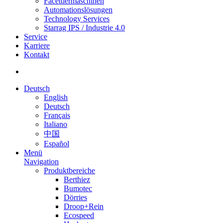
Facettiermaschinen
Automationslösungen
Technology Services
Starrag IPS / Industrie 4.0
Service
Karriere
Kontakt
Deutsch
English
Deutsch
Français
Italiano
中国
Español
Menü
Navigation
Produktbereiche
Berthiez
Bumotec
Dörries
Droop+Rein
Ecospeed