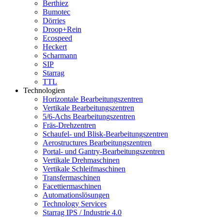
Berthiez
Bumotec
Dörries
Droop+Rein
Ecospeed
Heckert
Scharmann
SIP
Starrag
TTL
Technologien
Horizontale Bearbeitungszentren
Vertikale Bearbeitungszentren
5/6-Achs Bearbeitungszentren
Fräs-Drehzentren
Schaufel- und Blisk-Bearbeitungszentren
Aerostructures Bearbeitungszentren
Portal- und Gantry-Bearbeitungszentren
Vertikale Drehmaschinen
Vertikale Schleifmaschinen
Transfermaschinen
Facettiermaschinen
Automationslösungen
Technology Services
Starrag IPS / Industrie 4.0