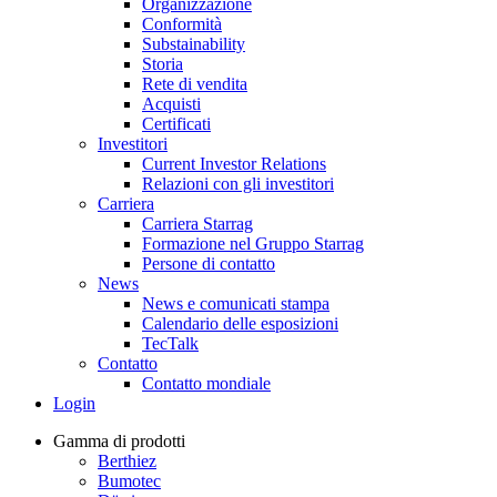
Organizzazione
Conformità
Substainability
Storia
Rete di vendita
Acquisti
Certificati
Investitori
Current Investor Relations
Relazioni con gli investitori
Carriera
Carriera Starrag
Formazione nel Gruppo Starrag
Persone di contatto
News
News e comunicati stampa
Calendario delle esposizioni
TecTalk
Contatto
Contatto mondiale
Login
Gamma di prodotti
Berthiez
Bumotec