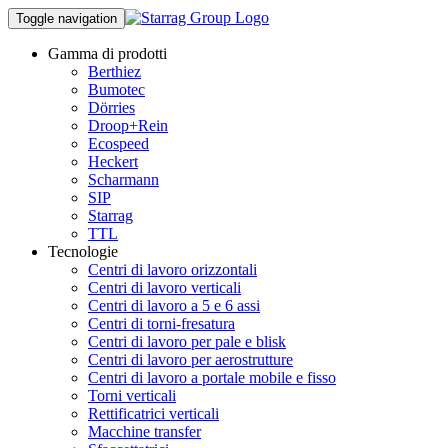
Toggle navigation
Gamma di prodotti
Berthiez
Bumotec
Dörries
Droop+Rein
Ecospeed
Heckert
Scharmann
SIP
Starrag
TTL
Tecnologie
Centri di lavoro orizzontali
Centri di lavoro verticali
Centri di lavoro a 5 e 6 assi
Centri di torni-fresatura
Centri di lavoro per pale e blisk
Centri di lavoro per aerostrutture
Centri di lavoro a portale mobile e fisso
Torni verticali
Rettificatrici verticali
Macchine transfer