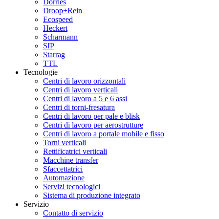
Dörries
Droop+Rein
Ecospeed
Heckert
Scharmann
SIP
Starrag
TTL
Tecnologie
Centri di lavoro orizzontali
Centri di lavoro verticali
Centri di lavoro a 5 e 6 assi
Centri di torni-fresatura
Centri di lavoro per pale e blisk
Centri di lavoro per aerostrutture
Centri di lavoro a portale mobile e fisso
Torni verticali
Rettificatrici verticali
Macchine transfer
Sfaccettatrici
Automazione
Servizi tecnologici
Sistema di produzione integrato
Servizio
Contatto di servizio