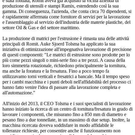
è stata fondata, Romit aveva già acquisito la vicina azienda di
produzione di utensili e stampi Ramix, estendendo così la sua
gamma. Di conseguenza, l'azienda, che conta circa 70 dipendenti, si
è rapidamente affermata come fornitore di servizi per la lavorazione
e l'assemblaggio al servizio dell'industria delle materie plastiche, del
settore Oil & Gas e del settore marittimo.
La produzione di matrici per l'estrusione è rimasta una delle attività
principali di Romit. Auke Sjoerd Tolsma ha applicato la sua
iniziativa di ottimizzazione all'impegnativa lavorazione di precisione
di questi componenti: "Le matrici di estrusione sono prodotte per lo
più come pezzi singoli o mini-serie fino a tre pezzi. A causa della
loro simmetria rotazionale, richiedono principalmente la tornitura,
ma anche la foratura e la fresatura. Fino a poco tempo fa
utilizzavamo torni verticali e fresatrici a bancale. Ma il tempo speso
per i cambi macchina e i punti deboli nell'affidabilità del processo ci
hanno fatto venire l'idea di passare alla lavorazione completa e
all'automazione."
All'inizio del 2013, il CEO Tolsma e i suoi specialisti di lavorazione
hanno iniziato la ricerca di un centro di tornitura/fresatura in grado di
lavorare i componenti, che misurano fino a 850 mm di diametro e
pesano fino a due tonnellate, in un massimo di due setup. Inoltre, la
macchina ricercata doveva soddisfare in modo affidabile le
tolleranze richieste, per consentire anche il funzionamento non