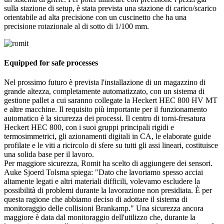
sulla stazione di setup, è stata prevista una stazione di carico/scarico
orientabile ad alta precisione con un cuscinetto che ha una
precisione rotazionale al di sotto di 1/100 mm.
Equipped for safe processes
Nel prossimo futuro è prevista l'installazione di un magazzino di
grande altezza, completamente automatizzato, con un sistema di
gestione pallet a cui saranno collegate la Heckert HEC 800 HV MT
e altre macchine. Il requisito più importante per il funzionamento
automatico è la sicurezza dei processi. Il centro di torni-fresatura
Heckert HEC 800, con i suoi gruppi principali rigidi e
termosimmetrici, gli azionamenti digitali in CA, le elaborate guide
profilate e le viti a ricircolo di sfere su tutti gli assi lineari, costituisce
una solida base per il lavoro.
Per maggiore sicurezza, Romit ha scelto di aggiungere dei sensori.
Auke Sjoerd Tolsma spiega: "Dato che lavoriamo spesso acciai
altamente legati e altri materiali difficili, volevamo escludere la
possibilità di problemi durante la lavorazione non presidiata. È per
questa ragione che abbiamo deciso di adottare il sistema di
monitoraggio delle collisioni Brankamp." Una sicurezza ancora
maggiore è data dal monitoraggio dell'utilizzo che, durante la