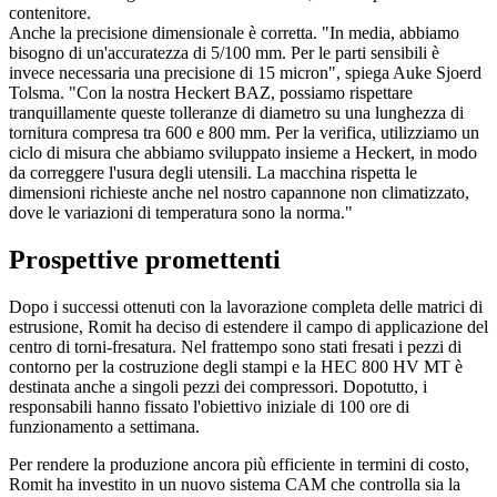
contenitore.
Anche la precisione dimensionale è corretta. "In media, abbiamo
bisogno di un'accuratezza di 5/100 mm. Per le parti sensibili è
invece necessaria una precisione di 15 micron", spiega Auke Sjoerd
Tolsma. "Con la nostra Heckert BAZ, possiamo rispettare
tranquillamente queste tolleranze di diametro su una lunghezza di
tornitura compresa tra 600 e 800 mm. Per la verifica, utilizziamo un
ciclo di misura che abbiamo sviluppato insieme a Heckert, in modo
da correggere l'usura degli utensili. La macchina rispetta le
dimensioni richieste anche nel nostro capannone non climatizzato,
dove le variazioni di temperatura sono la norma."
Prospettive promettenti
Dopo i successi ottenuti con la lavorazione completa delle matrici di
estrusione, Romit ha deciso di estendere il campo di applicazione del
centro di torni-fresatura. Nel frattempo sono stati fresati i pezzi di
contorno per la costruzione degli stampi e la HEC 800 HV MT è
destinata anche a singoli pezzi dei compressori. Dopotutto, i
responsabili hanno fissato l'obiettivo iniziale di 100 ore di
funzionamento a settimana.
Per rendere la produzione ancora più efficiente in termini di costo,
Romit ha investito in un nuovo sistema CAM che controlla sia la