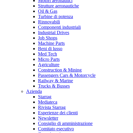
Motori aeronautici
Strutture aeronautiche
Oil & Gas
Turbine di potenza
Rinnovabili
Componenti industriali
Industrial Drives
Job Shops
Machine Parts
Beni di lusso
Med Tech
Micro Parts
Agriculture
Construction & Mining
Passengers Cars & Motorcycle
Railway & Marine
Trucks & Busses
Azienda
Starrag
Mediateca
Rivista Starrag
Esperienze dei clienti
Newsletter
Consiglio di amministrazione
Comitato esecutivo