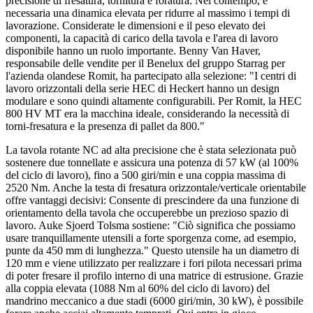
precisione di fresatura, tornitura e foratura. Nel contempo, è
necessaria una dinamica elevata per ridurre al massimo i tempi di
lavorazione. Considerate le dimensioni e il peso elevato dei
componenti, la capacità di carico della tavola e l'area di lavoro
disponibile hanno un ruolo importante. Benny Van Haver,
responsabile delle vendite per il Benelux del gruppo Starrag per
l'azienda olandese Romit, ha partecipato alla selezione: "I centri di
lavoro orizzontali della serie HEC di Heckert hanno un design
modulare e sono quindi altamente configurabili. Per Romit, la HEC
800 HV MT era la macchina ideale, considerando la necessità di
torni-fresatura e la presenza di pallet da 800."
La tavola rotante NC ad alta precisione che è stata selezionata può
sostenere due tonnellate e assicura una potenza di 57 kW (al 100%
del ciclo di lavoro), fino a 500 giri/min e una coppia massima di
2520 Nm. Anche la testa di fresatura orizzontale/verticale orientabile
offre vantaggi decisivi: Consente di prescindere da una funzione di
orientamento della tavola che occuperebbe un prezioso spazio di
lavoro. Auke Sjoerd Tolsma sostiene: "Ciò significa che possiamo
usare tranquillamente utensili a forte sporgenza come, ad esempio,
punte da 450 mm di lunghezza." Questo utensile ha un diametro di
120 mm e viene utilizzato per realizzare i fori pilota necessari prima
di poter fresare il profilo interno di una matrice di estrusione. Grazie
alla coppia elevata (1088 Nm al 60% del ciclo di lavoro) del
mandrino meccanico a due stadi (6000 giri/min, 30 kW), è possibile