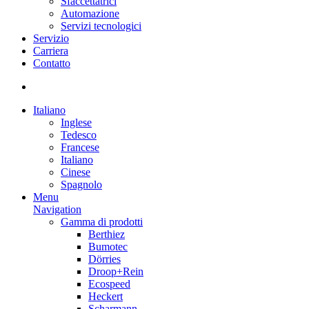
Sfaccettatrici
Automazione
Servizi tecnologici
Servizio
Carriera
Contatto
Italiano
Inglese
Tedesco
Francese
Italiano
Cinese
Spagnolo
Menu
Navigation
Gamma di prodotti
Berthiez
Bumotec
Dörries
Droop+Rein
Ecospeed
Heckert
Scharmann