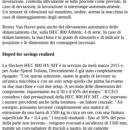
lavorazione, controlla attivamente se tutto procede come previsto. In
caso di deviazioni, la lavorazione si interrompe automaticamente.
Un sensore di vibrazioni sul mandrino, inoltre, arresta la macchina in
caso di danneggiamento degli utensili.
Benny Van Haver parla anche del rilevamento automatico dello
sbilanciamento che, sulla HEC 800 Athletic, è di serie. In caso di
sbilanciamento, la macchina è in grado di misurarlo e di indicare la
posizione e le dimensioni dei contrappesi necessari.
Hoped for savings realized
La Heckert HEC 800 HV MT è in servizio da metà marzo 2015 e,
per Auke Sjoerd Tolsma, l'investimento è già stato completamente
ripagato: "Con questa soluzione, siamo in grado di lavorare su
un'unica macchina e con un solo setup quello che prima facevamo
su due macchine e con due setup. A seconda delle dimensioni del
componente, risparmiamo tra il 30 e il 65% del tempo." Il CEO
considera i dati prestazionali della HEC 800 HV MT - che superano
i numeri precedenti anche nella tornitura - un fattore cruciale: "Ad
esempio, possiamo lavorare completamente una matrice di
estrusione da una barra di 1500 kg in circa sei ore, con una finitura
superficiale Ra = 0,4 μm." I trucioli risultanti - fino al 50% del peso
della parte non lavorata - vengono evacuati a un'altezza di 1500 mm,
tramite un convogliatore di trucioli a nastro, in un capiente