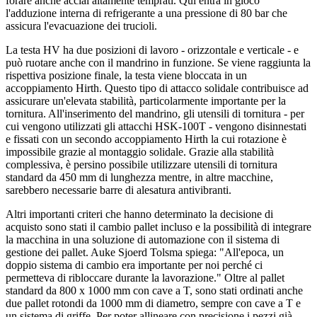
forare anche acciai altamente temprati. Qui entra in gioco
l'adduzione interna di refrigerante a una pressione di 80 bar che
assicura l'evacuazione dei trucioli.
La testa HV ha due posizioni di lavoro - orizzontale e verticale - e
può ruotare anche con il mandrino in funzione. Se viene raggiunta la
rispettiva posizione finale, la testa viene bloccata in un
accoppiamento Hirth. Questo tipo di attacco solidale contribuisce ad
assicurare un'elevata stabilità, particolarmente importante per la
tornitura. All'inserimento del mandrino, gli utensili di tornitura - per
cui vengono utilizzati gli attacchi HSK-100T - vengono disinnestati
e fissati con un secondo accoppiamento Hirth la cui rotazione è
impossibile grazie al montaggio solidale. Grazie alla stabilità
complessiva, è persino possibile utilizzare utensili di tornitura
standard da 450 mm di lunghezza mentre, in altre macchine,
sarebbero necessarie barre di alesatura antivibranti.
Altri importanti criteri che hanno determinato la decisione di
acquisto sono stati il cambio pallet incluso e la possibilità di integrare
la macchina in una soluzione di automazione con il sistema di
gestione dei pallet. Auke Sjoerd Tolsma spiega: "All'epoca, un
doppio sistema di cambio era importante per noi perché ci
permetteva di ribloccare durante la lavorazione." Oltre al pallet
standard da 800 x 1000 mm con cave a T, sono stati ordinati anche
due pallet rotondi da 1000 mm di diametro, sempre con cave a T e
un sistema di griffe. Per poter allineare con precisione i pezzi già