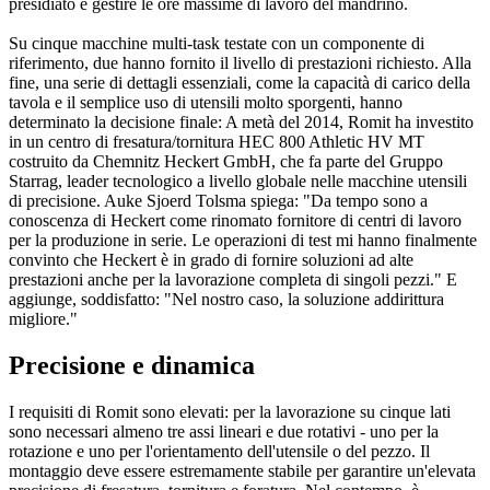
presidiato e gestire le ore massime di lavoro del mandrino.
Su cinque macchine multi-task testate con un componente di
riferimento, due hanno fornito il livello di prestazioni richiesto. Alla
fine, una serie di dettagli essenziali, come la capacità di carico della
tavola e il semplice uso di utensili molto sporgenti, hanno
determinato la decisione finale: A metà del 2014, Romit ha investito
in un centro di fresatura/tornitura HEC 800 Athletic HV MT
costruito da Chemnitz Heckert GmbH, che fa parte del Gruppo
Starrag, leader tecnologico a livello globale nelle macchine utensili
di precisione. Auke Sjoerd Tolsma spiega: "Da tempo sono a
conoscenza di Heckert come rinomato fornitore di centri di lavoro
per la produzione in serie. Le operazioni di test mi hanno finalmente
convinto che Heckert è in grado di fornire soluzioni ad alte
prestazioni anche per la lavorazione completa di singoli pezzi." E
aggiunge, soddisfatto: "Nel nostro caso, la soluzione addirittura
migliore."
Precisione e dinamica
I requisiti di Romit sono elevati: per la lavorazione su cinque lati
sono necessari almeno tre assi lineari e due rotativi - uno per la
rotazione e uno per l'orientamento dell'utensile o del pezzo. Il
montaggio deve essere estremamente stabile per garantire un'elevata