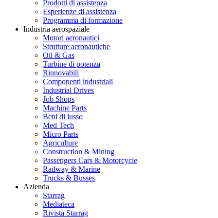
Prodotti di assistenza
Esperienze di assistenza
Programma di formazione
Industria aerospaziale
Motori aeronautici
Strutture aeronautiche
Oil & Gas
Turbine di potenza
Rinnovabili
Componenti industriali
Industrial Drives
Job Shops
Machine Parts
Beni di lusso
Med Tech
Micro Parts
Agriculture
Construction & Mining
Passengers Cars & Motorcycle
Railway & Marine
Trucks & Busses
Azienda
Starrag
Mediateca
Rivista Starrag