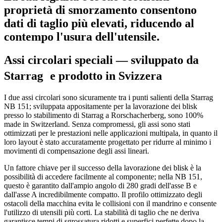
proprietà di smorzamento consentono
dati di taglio più elevati, riducendo al
contempo l'usura dell'utensile.
Assi circolari speciali — sviluppato da
Starrag e prodotto in Svizzera
I due assi circolari sono sicuramente tra i punti salienti della Starrag
NB 151; sviluppata appositamente per la lavorazione dei blisk
presso lo stabilimento di Starrag a Rorschacherberg, sono 100%
made in Switzerland. Senza compromessi, gli assi sono stati
ottimizzati per le prestazioni nelle applicazioni multipala, in quanto il
loro layout è stato accuratamente progettato per ridurre al minimo i
movimenti di compensazione degli assi lineari.
Un fattore chiave per il successo della lavorazione dei blisk è la
possibilità di accedere facilmente al componente; nella NB 151,
questo è garantito dall'ampio angolo di 280 gradi dell'asse B e
dall'asse A incredibilmente compatto. Il profilo ottimizzato degli
ostacoli della macchina evita le collisioni con il mandrino e consente
l'utilizzo di utensili più corti. La stabilità di taglio che ne deriva
garantisce tempi di sgrossatura ridotti e superfici perfette dopo la