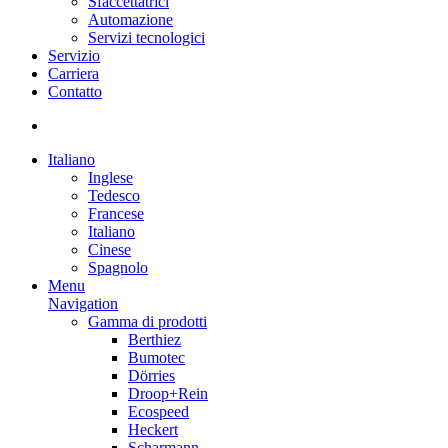
Sfaccettatrici
Automazione
Servizi tecnologici
Servizio
Carriera
Contatto
Italiano
Inglese
Tedesco
Francese
Italiano
Cinese
Spagnolo
Menu
Navigation
Gamma di prodotti
Berthiez
Bumotec
Dörries
Droop+Rein
Ecospeed
Heckert
Scharmann