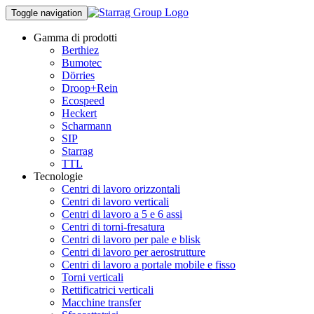
Toggle navigation
Gamma di prodotti
Berthiez
Bumotec
Dörries
Droop+Rein
Ecospeed
Heckert
Scharmann
SIP
Starrag
TTL
Tecnologie
Centri di lavoro orizzontali
Centri di lavoro verticali
Centri di lavoro a 5 e 6 assi
Centri di torni-fresatura
Centri di lavoro per pale e blisk
Centri di lavoro per aerostrutture
Centri di lavoro a portale mobile e fisso
Torni verticali
Rettificatrici verticali
Macchine transfer