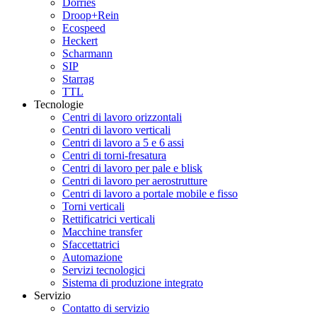
Dörries
Droop+Rein
Ecospeed
Heckert
Scharmann
SIP
Starrag
TTL
Tecnologie
Centri di lavoro orizzontali
Centri di lavoro verticali
Centri di lavoro a 5 e 6 assi
Centri di torni-fresatura
Centri di lavoro per pale e blisk
Centri di lavoro per aerostrutture
Centri di lavoro a portale mobile e fisso
Torni verticali
Rettificatrici verticali
Macchine transfer
Sfaccettatrici
Automazione
Servizi tecnologici
Sistema di produzione integrato
Servizio
Contatto di servizio