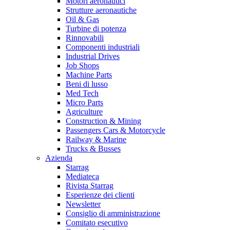
Motori aeronautici
Strutture aeronautiche
Oil & Gas
Turbine di potenza
Rinnovabili
Componenti industriali
Industrial Drives
Job Shops
Machine Parts
Beni di lusso
Med Tech
Micro Parts
Agriculture
Construction & Mining
Passengers Cars & Motorcycle
Railway & Marine
Trucks & Busses
Azienda
Starrag
Mediateca
Rivista Starrag
Esperienze dei clienti
Newsletter
Consiglio di amministrazione
Comitato esecutivo