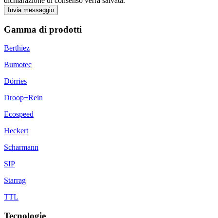
dichiarazione di consenso verrà salvata.
Invia messaggio
Gamma di prodotti
Berthiez
Bumotec
Dörries
Droop+Rein
Ecospeed
Heckert
Scharmann
SIP
Starrag
TTL
Tecnologie