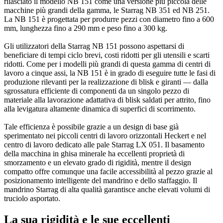
rilasciato il modello NB 151 come una versione più piccola delle
macchine più grandi della gamma, le Starrag NB 351 ed NB 251.
La NB 151 è progettata per produrre pezzi con diametro fino a 600
mm, lunghezza fino a 290 mm e peso fino a 300 kg.
Gli utilizzatori della Starrag NB 151 possono aspettarsi di
beneficiare di tempi ciclo brevi, costi ridotti per gli utensili e scarti
ridotti. Come per i modelli più grandi di questa gamma di centri di
lavoro a cinque assi, la NB 151 è in grado di eseguire tutte le fasi di
produzione rilevanti per la realizzazione di blisk e giranti — dalla
sgrossatura efficiente di componenti da un singolo pezzo di
materiale alla lavorazione adattativa di blisk saldati per attrito, fino
alla levigatura altamente dinamica di superfici di scorrimento.
Tale efficienza è possibile grazie a un design di base già
sperimentato nei piccoli centri di lavoro orizzontali Heckert e nel
centro di lavoro dedicato alle pale Starrag LX 051. Il basamento
della macchina in ghisa minerale ha eccellenti proprietà di
smorzamento e un elevato grado di rigidità, mentre il design
compatto offre comunque una facile accessibilità al pezzo grazie al
posizionamento intelligente del mandrino e dello staffaggio. Il
mandrino Starrag di alta qualità garantisce anche elevati volumi di
truciolo asportato.
La sua rigidità e le sue eccellenti