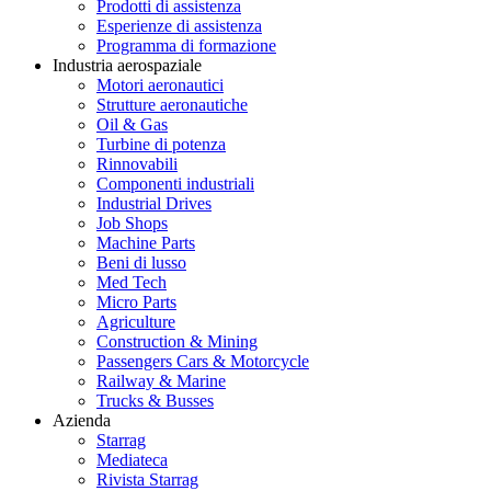
Prodotti di assistenza
Esperienze di assistenza
Programma di formazione
Industria aerospaziale
Motori aeronautici
Strutture aeronautiche
Oil & Gas
Turbine di potenza
Rinnovabili
Componenti industriali
Industrial Drives
Job Shops
Machine Parts
Beni di lusso
Med Tech
Micro Parts
Agriculture
Construction & Mining
Passengers Cars & Motorcycle
Railway & Marine
Trucks & Busses
Azienda
Starrag
Mediateca
Rivista Starrag