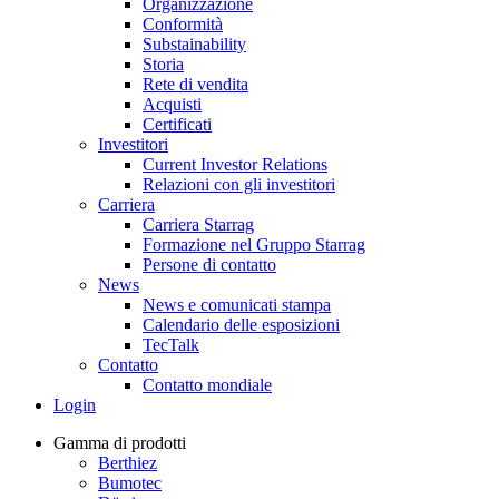
Organizzazione
Conformità
Substainability
Storia
Rete di vendita
Acquisti
Certificati
Investitori
Current Investor Relations
Relazioni con gli investitori
Carriera
Carriera Starrag
Formazione nel Gruppo Starrag
Persone di contatto
News
News e comunicati stampa
Calendario delle esposizioni
TecTalk
Contatto
Contatto mondiale
Login
Gamma di prodotti
Berthiez
Bumotec