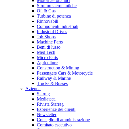
Motori aeronautici
Strutture aeronautiche
Oil & Gas
Turbine di potenza
Rinnovabili
Componenti industriali
Industrial Drives
Job Shops
Machine Parts
Beni di lusso
Med Tech
Micro Parts
Agriculture
Construction & Mining
Passengers Cars & Motorcycle
Railway & Marine
Trucks & Busses
Azienda
Starrag
Mediateca
Rivista Starrag
Esperienze dei clienti
Newsletter
Consiglio di amministrazione
Comitato esecutivo