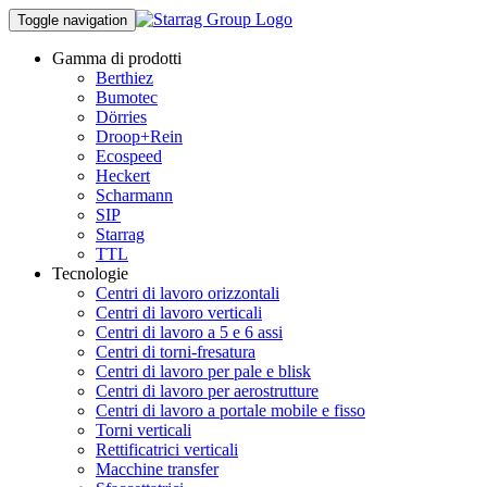
Toggle navigation
Gamma di prodotti
Berthiez
Bumotec
Dörries
Droop+Rein
Ecospeed
Heckert
Scharmann
SIP
Starrag
TTL
Tecnologie
Centri di lavoro orizzontali
Centri di lavoro verticali
Centri di lavoro a 5 e 6 assi
Centri di torni-fresatura
Centri di lavoro per pale e blisk
Centri di lavoro per aerostrutture
Centri di lavoro a portale mobile e fisso
Torni verticali
Rettificatrici verticali
Macchine transfer