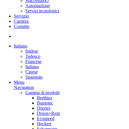
Sfaccettatrici
Automazione
Servizi tecnologici
Servizio
Carriera
Contatto
Italiano
Inglese
Tedesco
Francese
Italiano
Cinese
Spagnolo
Menu
Navigation
Gamma di prodotti
Berthiez
Bumotec
Dörries
Droop+Rein
Ecospeed
Heckert
Scharmann