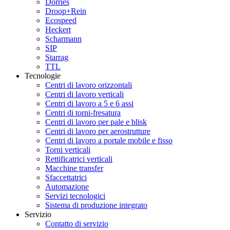
Dörries
Droop+Rein
Ecospeed
Heckert
Scharmann
SIP
Starrag
TTL
Tecnologie
Centri di lavoro orizzontali
Centri di lavoro verticali
Centri di lavoro a 5 e 6 assi
Centri di torni-fresatura
Centri di lavoro per pale e blisk
Centri di lavoro per aerostrutture
Centri di lavoro a portale mobile e fisso
Torni verticali
Rettificatrici verticali
Macchine transfer
Sfaccettatrici
Automazione
Servizi tecnologici
Sistema di produzione integrato
Servizio
Contatto di servizio