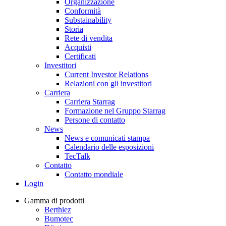
Organizzazione
Conformità
Substainability
Storia
Rete di vendita
Acquisti
Certificati
Investitori
Current Investor Relations
Relazioni con gli investitori
Carriera
Carriera Starrag
Formazione nel Gruppo Starrag
Persone di contatto
News
News e comunicati stampa
Calendario delle esposizioni
TecTalk
Contatto
Contatto mondiale
Login
Gamma di prodotti
Berthiez
Bumotec