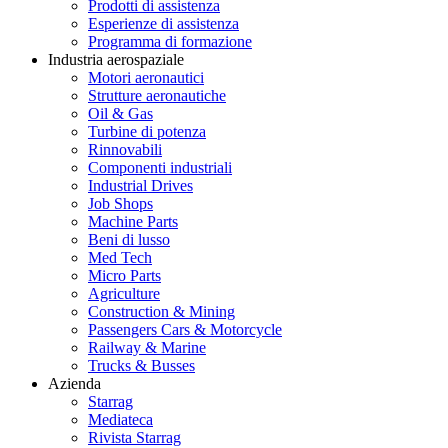
Prodotti di assistenza
Esperienze di assistenza
Programma di formazione
Industria aerospaziale
Motori aeronautici
Strutture aeronautiche
Oil & Gas
Turbine di potenza
Rinnovabili
Componenti industriali
Industrial Drives
Job Shops
Machine Parts
Beni di lusso
Med Tech
Micro Parts
Agriculture
Construction & Mining
Passengers Cars & Motorcycle
Railway & Marine
Trucks & Busses
Azienda
Starrag
Mediateca
Rivista Starrag