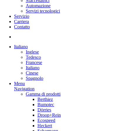
Sfaccettatrici
Automazione
Servizi tecnologici
Servizio
Carriera
Contatto
Italiano
Inglese
Tedesco
Francese
Italiano
Cinese
Spagnolo
Menu
Navigation
Gamma di prodotti
Berthiez
Bumotec
Dörries
Droop+Rein
Ecospeed
Heckert
Scharmann