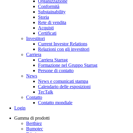
Organizzazione
Conformità
Substainability
Storia
Rete di vendita
Acquisti
Certificati
Investitori
Current Investor Relations
Relazioni con gli investitori
Carriera
Carriera Starrag
Formazione nel Gruppo Starrag
Persone di contatto
News
News e comunicati stampa
Calendario delle esposizioni
TecTalk
Contatto
Contatto mondiale
Login
Gamma di prodotti
Berthiez
Bumotec