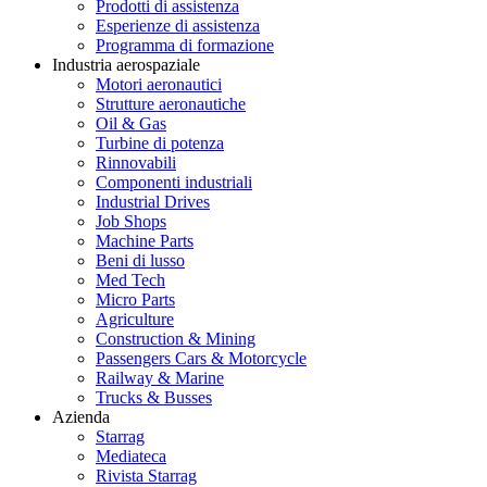
Prodotti di assistenza
Esperienze di assistenza
Programma di formazione
Industria aerospaziale
Motori aeronautici
Strutture aeronautiche
Oil & Gas
Turbine di potenza
Rinnovabili
Componenti industriali
Industrial Drives
Job Shops
Machine Parts
Beni di lusso
Med Tech
Micro Parts
Agriculture
Construction & Mining
Passengers Cars & Motorcycle
Railway & Marine
Trucks & Busses
Azienda
Starrag
Mediateca
Rivista Starrag