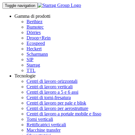
Toggle navigation
Gamma di prodotti
Berthiez
Bumotec
Dörries
Droop+Rein
Ecospeed
Heckert
Scharmann
SIP
Starrag
TTL
Tecnologie
Centri di lavoro orizzontali
Centri di lavoro verticali
Centri di lavoro a 5 e 6 assi
Centri di torni-fresatura
Centri di lavoro per pale e blisk
Centri di lavoro per aerostrutture
Centri di lavoro a portale mobile e fisso
Torni verticali
Rettificatrici verticali
Macchine transfer