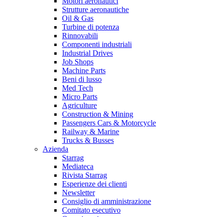
Motori aeronautici
Strutture aeronautiche
Oil & Gas
Turbine di potenza
Rinnovabili
Componenti industriali
Industrial Drives
Job Shops
Machine Parts
Beni di lusso
Med Tech
Micro Parts
Agriculture
Construction & Mining
Passengers Cars & Motorcycle
Railway & Marine
Trucks & Busses
Azienda
Starrag
Mediateca
Rivista Starrag
Esperienze dei clienti
Newsletter
Consiglio di amministrazione
Comitato esecutivo