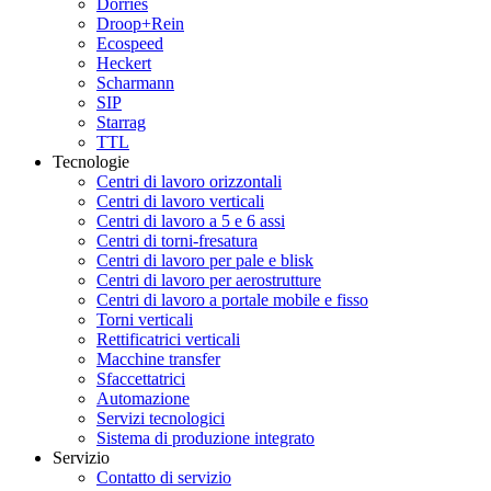
Dörries
Droop+Rein
Ecospeed
Heckert
Scharmann
SIP
Starrag
TTL
Tecnologie
Centri di lavoro orizzontali
Centri di lavoro verticali
Centri di lavoro a 5 e 6 assi
Centri di torni-fresatura
Centri di lavoro per pale e blisk
Centri di lavoro per aerostrutture
Centri di lavoro a portale mobile e fisso
Torni verticali
Rettificatrici verticali
Macchine transfer
Sfaccettatrici
Automazione
Servizi tecnologici
Sistema di produzione integrato
Servizio
Contatto di servizio