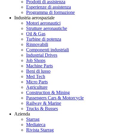
Prodotti di assistenza
Esperienze di assistenza
Programma di formazione
Industria aerospaziale
Motori aeronautici
Strutture aeronautiche
Oil & Gas
Turbine di potenza
Rinnovabili
Componenti industriali
Industrial Drives
Job Shops
Machine Parts
Beni di lusso
Med Tech
Micro Parts
Agriculture
Construction & Mining
Passengers Cars & Motorcycle
Railway & Marine
Trucks & Busses
Azienda
Starrag
Mediateca
Rivista Starrag