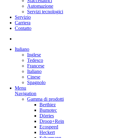
Sfaccettatrici
Automazione
Servizi tecnologici
Servizio
Carriera
Contatto
Italiano
Inglese
Tedesco
Francese
Italiano
Cinese
Spagnolo
Menu
Navigation
Gamma di prodotti
Berthiez
Bumotec
Dörries
Droop+Rein
Ecospeed
Heckert
Scharmann