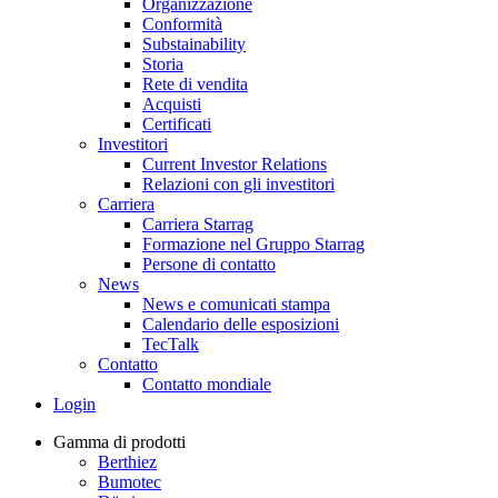
Organizzazione
Conformità
Substainability
Storia
Rete di vendita
Acquisti
Certificati
Investitori
Current Investor Relations
Relazioni con gli investitori
Carriera
Carriera Starrag
Formazione nel Gruppo Starrag
Persone di contatto
News
News e comunicati stampa
Calendario delle esposizioni
TecTalk
Contatto
Contatto mondiale
Login
Gamma di prodotti
Berthiez
Bumotec