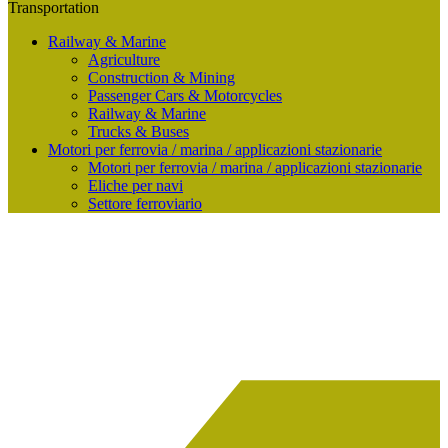
Transportation
Railway & Marine
Agriculture
Construction & Mining
Passenger Cars & Motorcycles
Railway & Marine
Trucks & Buses
Motori per ferrovia / marina / applicazioni stazionarie
Motori per ferrovia / marina / applicazioni stazionarie
Eliche per navi
Settore ferroviario