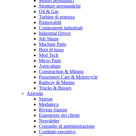
Motori aeronautici
Strutture aeronautiche
Oil & Gas
Turbine di potenza
Rinnovabili
Componenti industriali
Industrial Drives
Job Shops
Machine Parts
Beni di lusso
Med Tech
Micro Parts
Agriculture
Construction & Mining
Passengers Cars & Motorcycle
Railway & Marine
Trucks & Busses
Azienda
Starrag
Mediateca
Rivista Starrag
Esperienze dei clienti
Newsletter
Consiglio di amministrazione
Comitato esecutivo