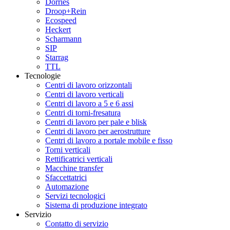
Dörries
Droop+Rein
Ecospeed
Heckert
Scharmann
SIP
Starrag
TTL
Tecnologie
Centri di lavoro orizzontali
Centri di lavoro verticali
Centri di lavoro a 5 e 6 assi
Centri di torni-fresatura
Centri di lavoro per pale e blisk
Centri di lavoro per aerostrutture
Centri di lavoro a portale mobile e fisso
Torni verticali
Rettificatrici verticali
Macchine transfer
Sfaccettatrici
Automazione
Servizi tecnologici
Sistema di produzione integrato
Servizio
Contatto di servizio