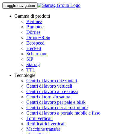
Toggle navigation
Gamma di prodotti
Berthiez
Bumotec
Dörries
Droop+Rein
Ecospeed
Heckert
Scharmann
SIP
Starrag
TTL
Tecnologie
Centri di lavoro orizzontali
Centri di lavoro verticali
Centri di lavoro a 5 e 6 assi
Centri di torni-fresatura
Centri di lavoro per pale e blisk
Centri di lavoro per aerostrutture
Centri di lavoro a portale mobile e fisso
Torni verticali
Rettificatrici verticali
Macchine transfer