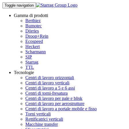
Toggle navigation
Gamma di prodotti
Berthiez
Bumotec
Dörries
Droop+Rein
Ecospeed
Heckert
Scharmann
SIP
Starrag
TTL
Tecnologie
Centri di lavoro orizzontali
Centri di lavoro verticali
Centri di lavoro a 5 e 6 assi
Centri di torni-fresatura
Centri di lavoro per pale e blisk
Centri di lavoro per aerostrutture
Centri di lavoro a portale mobile e fisso
Torni verticali
Rettificatrici verticali
Macchine transfer