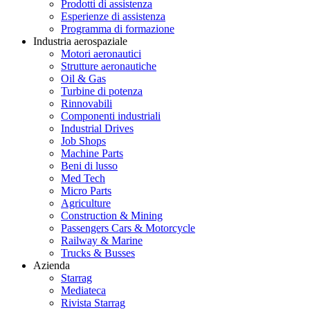
Prodotti di assistenza
Esperienze di assistenza
Programma di formazione
Industria aerospaziale
Motori aeronautici
Strutture aeronautiche
Oil & Gas
Turbine di potenza
Rinnovabili
Componenti industriali
Industrial Drives
Job Shops
Machine Parts
Beni di lusso
Med Tech
Micro Parts
Agriculture
Construction & Mining
Passengers Cars & Motorcycle
Railway & Marine
Trucks & Busses
Azienda
Starrag
Mediateca
Rivista Starrag