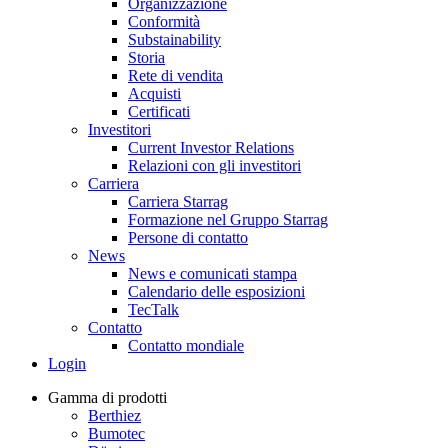
Organizzazione
Conformità
Substainability
Storia
Rete di vendita
Acquisti
Certificati
Investitori
Current Investor Relations
Relazioni con gli investitori
Carriera
Carriera Starrag
Formazione nel Gruppo Starrag
Persone di contatto
News
News e comunicati stampa
Calendario delle esposizioni
TecTalk
Contatto
Contatto mondiale
Login
Gamma di prodotti
Berthiez
Bumotec