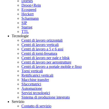
Dörries
Droop+Rein
Ecospeed
Heckert
Scharmann
SIP
Starrag
TTL
Tecnologie
Centri di lavoro orizzontali
Centri di lavoro verticali
Centri di lavoro a 5 e 6 assi
Centri di torni-fresatura
Centri di lavoro per pale e blisk
Centri di lavoro per aerostrutture
Centri di lavoro a portale mobile e fisso
Torni verticali
Rettificatrici verticali
Macchine transfer
Sfaccettatrici
Automazione
Servizi tecnologici
Sistema di produzione integrato
Servizio
Contatto di servizio