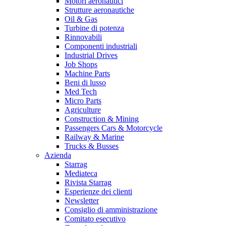
Motori aeronautici
Strutture aeronautiche
Oil & Gas
Turbine di potenza
Rinnovabili
Componenti industriali
Industrial Drives
Job Shops
Machine Parts
Beni di lusso
Med Tech
Micro Parts
Agriculture
Construction & Mining
Passengers Cars & Motorcycle
Railway & Marine
Trucks & Busses
Azienda
Starrag
Mediateca
Rivista Starrag
Esperienze dei clienti
Newsletter
Consiglio di amministrazione
Comitato esecutivo