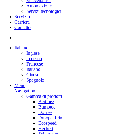
Sfaccettatrici
Automazione
Servizi tecnologici
Servizio
Carriera
Contatto
Italiano
Inglese
Tedesco
Francese
Italiano
Cinese
Spagnolo
Menu
Navigation
Gamma di prodotti
Berthiez
Bumotec
Dörries
Droop+Rein
Ecospeed
Heckert
Scharmann