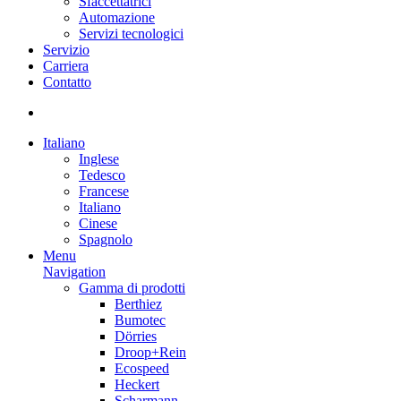
Sfaccettatrici
Automazione
Servizi tecnologici
Servizio
Carriera
Contatto
Italiano
Inglese
Tedesco
Francese
Italiano
Cinese
Spagnolo
Menu
Navigation
Gamma di prodotti
Berthiez
Bumotec
Dörries
Droop+Rein
Ecospeed
Heckert
Scharmann