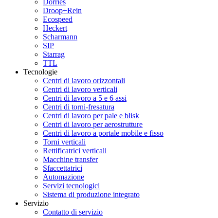
Dörries
Droop+Rein
Ecospeed
Heckert
Scharmann
SIP
Starrag
TTL
Tecnologie
Centri di lavoro orizzontali
Centri di lavoro verticali
Centri di lavoro a 5 e 6 assi
Centri di torni-fresatura
Centri di lavoro per pale e blisk
Centri di lavoro per aerostrutture
Centri di lavoro a portale mobile e fisso
Torni verticali
Rettificatrici verticali
Macchine transfer
Sfaccettatrici
Automazione
Servizi tecnologici
Sistema di produzione integrato
Servizio
Contatto di servizio