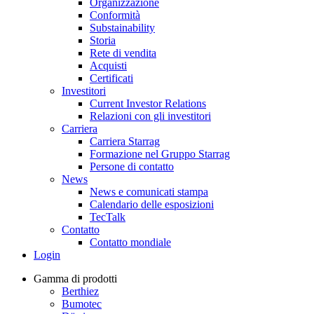
Organizzazione
Conformità
Substainability
Storia
Rete di vendita
Acquisti
Certificati
Investitori
Current Investor Relations
Relazioni con gli investitori
Carriera
Carriera Starrag
Formazione nel Gruppo Starrag
Persone di contatto
News
News e comunicati stampa
Calendario delle esposizioni
TecTalk
Contatto
Contatto mondiale
Login
Gamma di prodotti
Berthiez
Bumotec