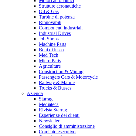
Motori aeronautici
Strutture aeronautiche
Oil & Gas
Turbine di potenza
Rinnovabili
Componenti industriali
Industrial Drives
Job Shops
Machine Parts
Beni di lusso
Med Tech
Micro Parts
Agriculture
Construction & Mining
Passengers Cars & Motorcycle
Railway & Marine
Trucks & Busses
Azienda
Starrag
Mediateca
Rivista Starrag
Esperienze dei clienti
Newsletter
Consiglio di amministrazione
Comitato esecutivo