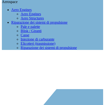
Aerospace
Aero Engines
Aero Engines
Aero Structures
Riparazione dei sistemi di propulsione
Pale e palette
Blisk / Giranti
Casse
Iniezione di carburante
Elicotteri (trasmissione)
Riparazione dei sistemi di propulsione