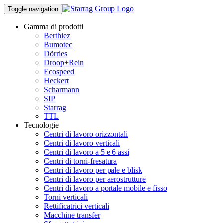
Toggle navigation
Gamma di prodotti
Berthiez
Bumotec
Dörries
Droop+Rein
Ecospeed
Heckert
Scharmann
SIP
Starrag
TTL
Tecnologie
Centri di lavoro orizzontali
Centri di lavoro verticali
Centri di lavoro a 5 e 6 assi
Centri di torni-fresatura
Centri di lavoro per pale e blisk
Centri di lavoro per aerostrutture
Centri di lavoro a portale mobile e fisso
Torni verticali
Rettificatrici verticali
Macchine transfer