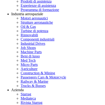
Prodotti di assistenza
Esperienze di assistenza
Programma di formazione
Industria aerospaziale
Motori aeronautici
Strutture aeronautiche
Oil & Gas
Turbine di potenza
Rinnovabili
Componenti industriali
Industrial Drives
Job Shops
Machine Parts
Beni di lusso
Med Tech
Micro Parts
Agriculture
Construction & Mining
Passengers Cars & Motorcycle
Railway & Marine
Trucks & Busses
Azienda
Starrag
Mediateca
Rivista Starrag