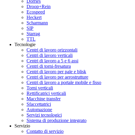
Dörries
Droop+Rein
Ecospeed
Heckert
Scharmann
SIP
Starrag
TTL
Tecnologie
Centri di lavoro orizzontali
Centri di lavoro verticali
Centri di lavoro a 5 e 6 assi
Centri di torni-fresatura
Centri di lavoro per pale e blisk
Centri di lavoro per aerostrutture
Centri di lavoro a portale mobile e fisso
Torni verticali
Rettificatrici verticali
Macchine transfer
Sfaccettatrici
Automazione
Servizi tecnologici
Sistema di produzione integrato
Servizio
Contatto di servizio