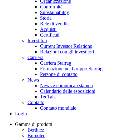
Organizzazione
Conformità
Substainability
Storia
Rete di vendita
Acquisti
Certificati
Investitori
Current Investor Relations
Relazioni con gli investitori
Carriera
Carriera Starrag
Formazione nel Gruppo Starrag
Persone di contatto
News
News e comunicati stampa
Calendario delle esposizioni
TecTalk
Contatto
Contatto mondiale
Login
Gamma di prodotti
Berthiez
Bumotec