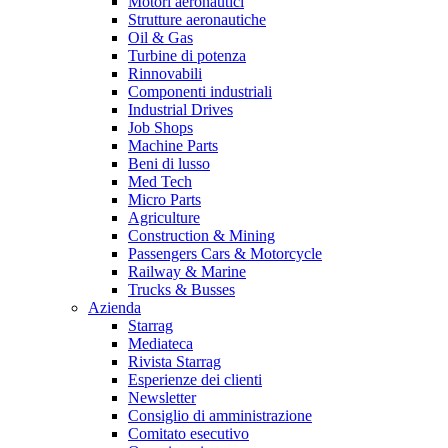
Motori aeronautici
Strutture aeronautiche
Oil & Gas
Turbine di potenza
Rinnovabili
Componenti industriali
Industrial Drives
Job Shops
Machine Parts
Beni di lusso
Med Tech
Micro Parts
Agriculture
Construction & Mining
Passengers Cars & Motorcycle
Railway & Marine
Trucks & Busses
Azienda
Starrag
Mediateca
Rivista Starrag
Esperienze dei clienti
Newsletter
Consiglio di amministrazione
Comitato esecutivo