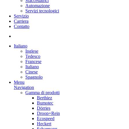
Sfaccettatrici
Automazione
Servizi tecnologici
Servizio
Carriera
Contatto
Italiano
Inglese
Tedesco
Francese
Italiano
Cinese
Spagnolo
Menu
Navigation
Gamma di prodotti
Berthiez
Bumotec
Dörries
Droop+Rein
Ecospeed
Heckert
Scharmann