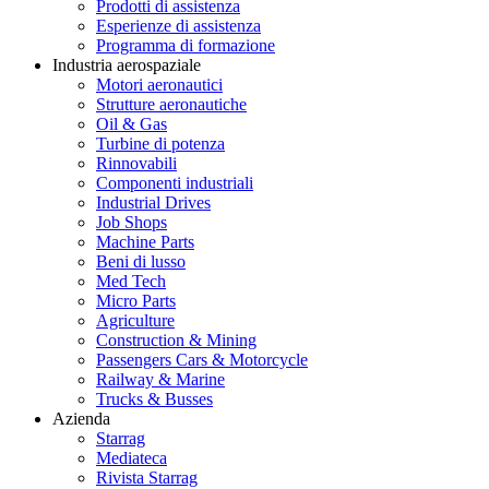
Prodotti di assistenza
Esperienze di assistenza
Programma di formazione
Industria aerospaziale
Motori aeronautici
Strutture aeronautiche
Oil & Gas
Turbine di potenza
Rinnovabili
Componenti industriali
Industrial Drives
Job Shops
Machine Parts
Beni di lusso
Med Tech
Micro Parts
Agriculture
Construction & Mining
Passengers Cars & Motorcycle
Railway & Marine
Trucks & Busses
Azienda
Starrag
Mediateca
Rivista Starrag