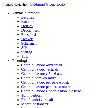
Toggle navigation
Gamma di prodotti
Berthiez
Bumotec
Dörries
Droop+Rein
Ecospeed
Heckert
Scharmann
SIP
Starrag
TTL
Tecnologie
Centri di lavoro orizzontali
Centri di lavoro verticali
Centri di lavoro a 5 e 6 assi
Centri di torni-fresatura
Centri di lavoro per pale e blisk
Centri di lavoro per aerostrutture
Centri di lavoro a portale mobile e fisso
Torni verticali
Rettificatrici verticali
Macchine transfer