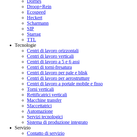
Dörries
Droop+Rein
Ecospeed
Heckert
Scharmann
SIP
Starrag
TTL
Tecnologie
Centri di lavoro orizzontali
Centri di lavoro verticali
Centri di lavoro a 5 e 6 assi
Centri di torni-fresatura
Centri di lavoro per pale e blisk
Centri di lavoro per aerostrutture
Centri di lavoro a portale mobile e fisso
Torni verticali
Rettificatrici verticali
Macchine transfer
Sfaccettatrici
Automazione
Servizi tecnologici
Sistema di produzione integrato
Servizio
Contatto di servizio