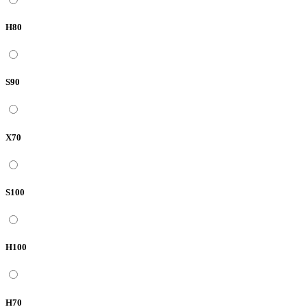
H80
S90
X70
S100
H100
H70