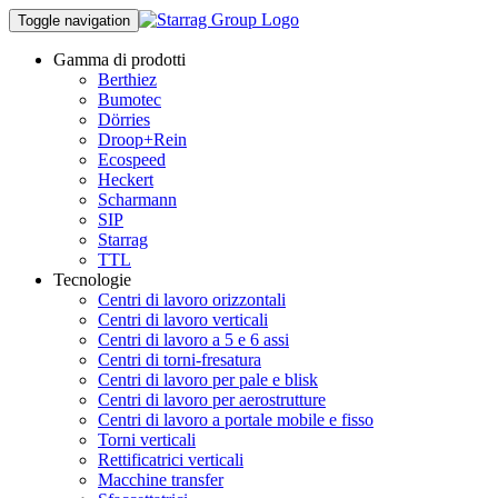
Toggle navigation
Gamma di prodotti
Berthiez
Bumotec
Dörries
Droop+Rein
Ecospeed
Heckert
Scharmann
SIP
Starrag
TTL
Tecnologie
Centri di lavoro orizzontali
Centri di lavoro verticali
Centri di lavoro a 5 e 6 assi
Centri di torni-fresatura
Centri di lavoro per pale e blisk
Centri di lavoro per aerostrutture
Centri di lavoro a portale mobile e fisso
Torni verticali
Rettificatrici verticali
Macchine transfer