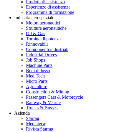
Prodotti di assistenza
Esperienze di assistenza
Programma di formazione
Industria aerospaziale
Motori aeronautici
Strutture aeronautiche
Oil & Gas
Turbine di potenza
Rinnovabili
Componenti industriali
Industrial Drives
Job Shops
Machine Parts
Beni di lusso
Med Tech
Micro Parts
Agriculture
Construction & Mining
Passengers Cars & Motorcycle
Railway & Marine
Trucks & Busses
Azienda
Starrag
Mediateca
Rivista Starrag