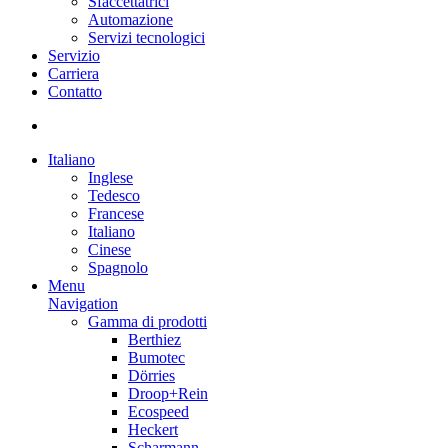
Sfaccettatrici
Automazione
Servizi tecnologici
Servizio
Carriera
Contatto
Italiano
Inglese
Tedesco
Francese
Italiano
Cinese
Spagnolo
Menu
Navigation
Gamma di prodotti
Berthiez
Bumotec
Dörries
Droop+Rein
Ecospeed
Heckert
Scharmann