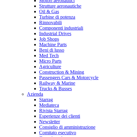
Motori aeronautici
Strutture aeronautiche
Oil & Gas
Turbine di potenza
Rinnovabili
Componenti industriali
Industrial Drives
Job Shops
Machine Parts
Beni di lusso
Med Tech
Micro Parts
Agriculture
Construction & Mining
Passengers Cars & Motorcycle
Railway & Marine
Trucks & Busses
Azienda
Starrag
Mediateca
Rivista Starrag
Esperienze dei clienti
Newsletter
Consiglio di amministrazione
Comitato esecutivo