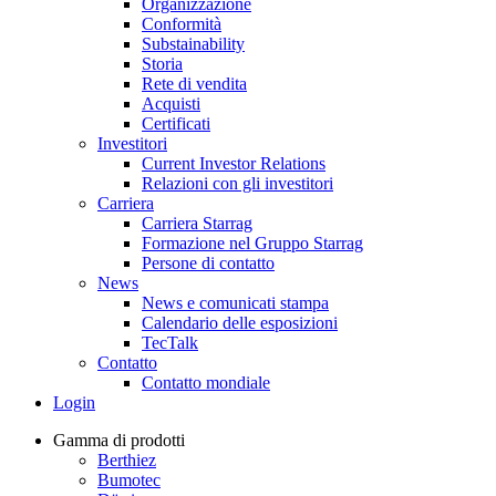
Organizzazione
Conformità
Substainability
Storia
Rete di vendita
Acquisti
Certificati
Investitori
Current Investor Relations
Relazioni con gli investitori
Carriera
Carriera Starrag
Formazione nel Gruppo Starrag
Persone di contatto
News
News e comunicati stampa
Calendario delle esposizioni
TecTalk
Contatto
Contatto mondiale
Login
Gamma di prodotti
Berthiez
Bumotec