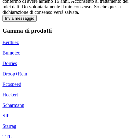
confermo di avere almeno 16 anni. Acconsento al trattamento dei
miei dati. Do volontariamente il mio consenso. So che questa
dichiarazione di consenso verrà salvata.
Invia messaggio
Gamma di prodotti
Berthiez
Bumotec
Dörries
Droop+Rein
Ecospeed
Heckert
Scharmann
SIP
Starrag
TTL