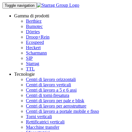
Toggle navigation
Gamma di prodotti
Berthiez
Bumotec
Dörries
Droop+Rein
Ecospeed
Heckert
Scharmann
SIP
Starrag
TTL
Tecnologie
Centri di lavoro orizzontali
Centri di lavoro verticali
Centri di lavoro a 5 e 6 assi
Centri di torni-fresatura
Centri di lavoro per pale e blisk
Centri di lavoro per aerostrutture
Centri di lavoro a portale mobile e fisso
Torni verticali
Rettificatrici verticali
Macchine transfer