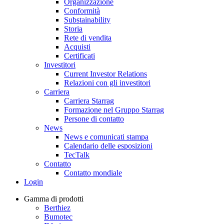
Organizzazione
Conformità
Substainability
Storia
Rete di vendita
Acquisti
Certificati
Investitori
Current Investor Relations
Relazioni con gli investitori
Carriera
Carriera Starrag
Formazione nel Gruppo Starrag
Persone di contatto
News
News e comunicati stampa
Calendario delle esposizioni
TecTalk
Contatto
Contatto mondiale
Login
Gamma di prodotti
Berthiez
Bumotec