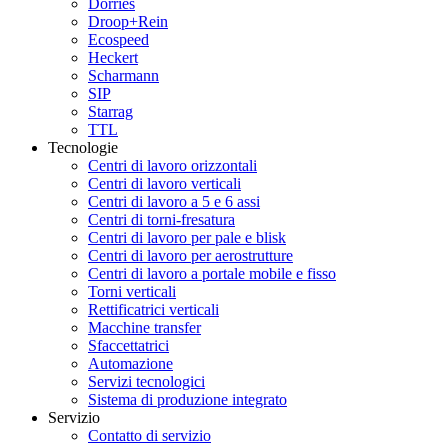
Dörries
Droop+Rein
Ecospeed
Heckert
Scharmann
SIP
Starrag
TTL
Tecnologie
Centri di lavoro orizzontali
Centri di lavoro verticali
Centri di lavoro a 5 e 6 assi
Centri di torni-fresatura
Centri di lavoro per pale e blisk
Centri di lavoro per aerostrutture
Centri di lavoro a portale mobile e fisso
Torni verticali
Rettificatrici verticali
Macchine transfer
Sfaccettatrici
Automazione
Servizi tecnologici
Sistema di produzione integrato
Servizio
Contatto di servizio