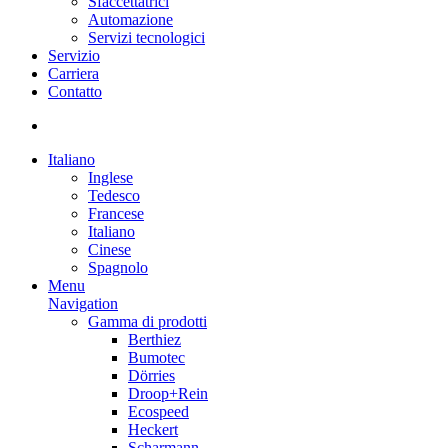
Sfaccettatrici
Automazione
Servizi tecnologici
Servizio
Carriera
Contatto
Italiano
Inglese
Tedesco
Francese
Italiano
Cinese
Spagnolo
Menu
Navigation
Gamma di prodotti
Berthiez
Bumotec
Dörries
Droop+Rein
Ecospeed
Heckert
Scharmann