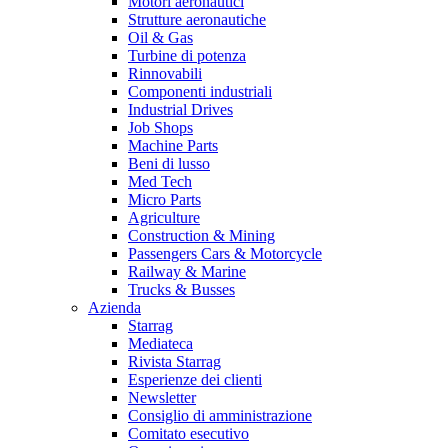
Motori aeronautici
Strutture aeronautiche
Oil & Gas
Turbine di potenza
Rinnovabili
Componenti industriali
Industrial Drives
Job Shops
Machine Parts
Beni di lusso
Med Tech
Micro Parts
Agriculture
Construction & Mining
Passengers Cars & Motorcycle
Railway & Marine
Trucks & Busses
Azienda
Starrag
Mediateca
Rivista Starrag
Esperienze dei clienti
Newsletter
Consiglio di amministrazione
Comitato esecutivo