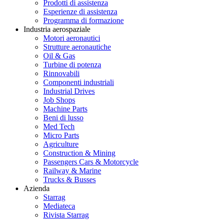
Prodotti di assistenza
Esperienze di assistenza
Programma di formazione
Industria aerospaziale
Motori aeronautici
Strutture aeronautiche
Oil & Gas
Turbine di potenza
Rinnovabili
Componenti industriali
Industrial Drives
Job Shops
Machine Parts
Beni di lusso
Med Tech
Micro Parts
Agriculture
Construction & Mining
Passengers Cars & Motorcycle
Railway & Marine
Trucks & Busses
Azienda
Starrag
Mediateca
Rivista Starrag