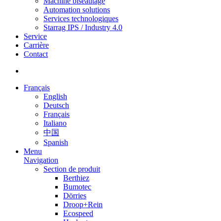
Machine biseautage
Automation solutions
Services technologiques
Starrag IPS / Industry 4.0
Service
Carrière
Contact
Français
English
Deutsch
Français
Italiano
中国
Spanish
Menu
Navigation
Section de produit
Berthiez
Bumotec
Dörries
Droop+Rein
Ecospeed