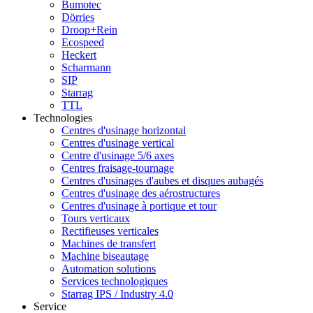
Bumotec
Dörries
Droop+Rein
Ecospeed
Heckert
Scharmann
SIP
Starrag
TTL
Technologies
Centres d'usinage horizontal
Centres d'usinage vertical
Centre d'usinage 5/6 axes
Centres fraisage-tournage
Centres d'usinages d'aubes et disques aubagés
Centres d'usinage des aérostructures
Centres d'usinage à portique et tour
Tours verticaux
Rectifieuses verticales
Machines de transfert
Machine biseautage
Automation solutions
Services technologiques
Starrag IPS / Industry 4.0
Service