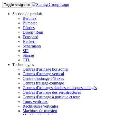
Toggle navigation
Section de produit
Berthiez
Bumotec
Dörries
Droop+Rein
Ecospeed
Heckert
Scharmann
SIP
Starrag
TTL
Technologies
Centres d'usinage horizontal
Centres d'usinage vertical
Centre d'usinage 5/6 axes
Centres fraisage-tournage
Centres d'usinages d'aubes et disques aubagés
Centres d'usinage des aérostructures
Centres d'usinage à portique et tour
Tours verticaux
Rectifieuses verticales
Machines de transfert