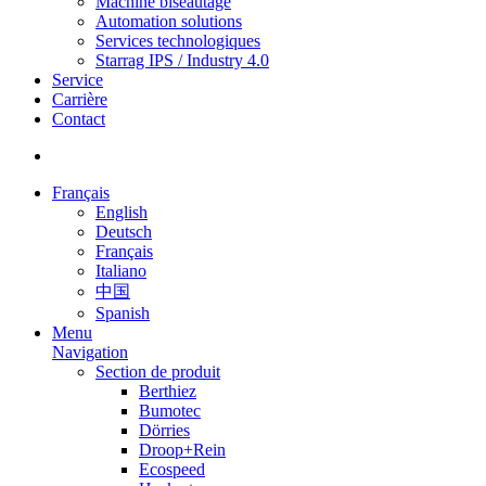
Machine biseautage
Automation solutions
Services technologiques
Starrag IPS / Industry 4.0
Service
Carrière
Contact
Français
English
Deutsch
Français
Italiano
中国
Spanish
Menu
Navigation
Section de produit
Berthiez
Bumotec
Dörries
Droop+Rein
Ecospeed