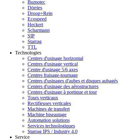
Bumotec
Dörries
Droop+Rein
Ecospeed
Heckert
Scharmann
SIP
Starrag
TTL
Technologies
Centres d'usinage horizontal
Centres d'usinage vertical
Centre d'usinage 5/6 axes
Centres fraisage-tournage
Centres d'usinages d'aubes et disques aubagés
Centres d'usinage des aérostructures
Centres d'usinage à portique et tour
Tours verticaux
Rectifieuses verticales
Machines de transfert
Machine biseautage
Automation solutions
Services technologiques
Starrag IPS / Industry 4.0
Service