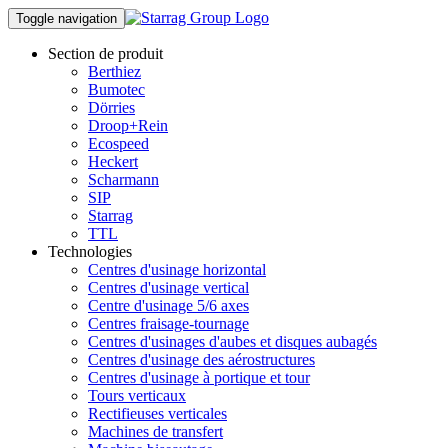
Toggle navigation
Section de produit
Berthiez
Bumotec
Dörries
Droop+Rein
Ecospeed
Heckert
Scharmann
SIP
Starrag
TTL
Technologies
Centres d'usinage horizontal
Centres d'usinage vertical
Centre d'usinage 5/6 axes
Centres fraisage-tournage
Centres d'usinages d'aubes et disques aubagés
Centres d'usinage des aérostructures
Centres d'usinage à portique et tour
Tours verticaux
Rectifieuses verticales
Machines de transfert