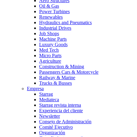
Aero Structures
Oil & Gas
Power Turbines
Renewables
Hydraulics and Pneumatics
Industrial Drives
Job Shops
Machine Parts
Luxury Goods
Med Tech
Micro Parts
Agriculture
Construction & Mining
Passengers Cars & Motorcycle
Railway & Marine
Trucks & Busses
Empresa
Starrag
Mediateca
Starrag revista interna
Experiencia del cliente
Newsletter
Consejo de Administración
Comité Ejecutivo
Organización