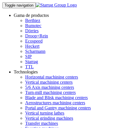
Toggle navigation
Gama de productos
Berthiez
Bumotec
Dörries
Droop+Rein
Ecospeed
Heckert
Scharmann
SIP
Starrag
TTL
Technologies
Horizontal machining centers
Vertical machining centers
5/6 Axis machining centers
Turn-mill machining centers
Blade and Blisk machining centers
Aerostructures machining centers
Portal and Gantry machining centers
Vertical turning lathes
Vertical grinding machines
Transfer machines