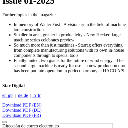
Issue 01-2025
Further topics in the magazin:
In memory of Walter Fust - A visionary in the field of machine
tool construction
Smaller in area, greater in productivity - New Heckert large
machine series celebrates preview
So much more than just machines - Starrag offers everything
from complete manufacturing solutions with its own in-house
components through to special tools
Finally united: two giants for the future of wind energy - The
second large machine is ready for use – a new production duo
has been put into operation in perfect harmony at HACO A/S
Star Digital
en-gb
|
de-de
|
fr-fr
Download PDF (EN)
Download PDF (DE)
Download PDF (FR)
Dirección de correo electrónico