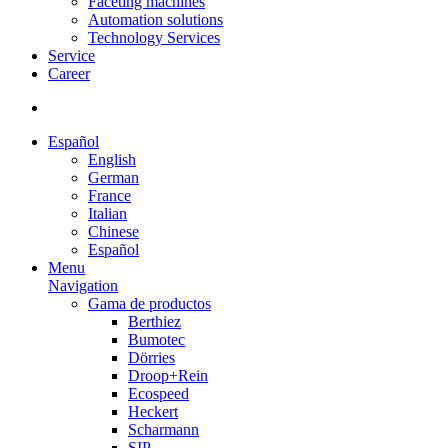
Faceting machines
Automation solutions
Technology Services
Service
Career
Español
English
German
France
Italian
Chinese
Español
Menu
Navigation
Gama de productos
Berthiez
Bumotec
Dörries
Droop+Rein
Ecospeed
Heckert
Scharmann
SIP