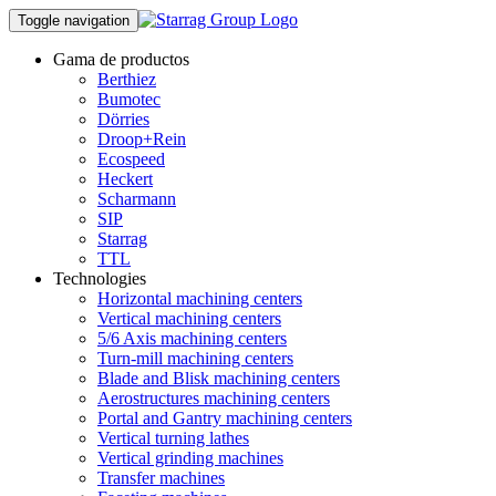
Toggle navigation
Gama de productos
Berthiez
Bumotec
Dörries
Droop+Rein
Ecospeed
Heckert
Scharmann
SIP
Starrag
TTL
Technologies
Horizontal machining centers
Vertical machining centers
5/6 Axis machining centers
Turn-mill machining centers
Blade and Blisk machining centers
Aerostructures machining centers
Portal and Gantry machining centers
Vertical turning lathes
Vertical grinding machines
Transfer machines