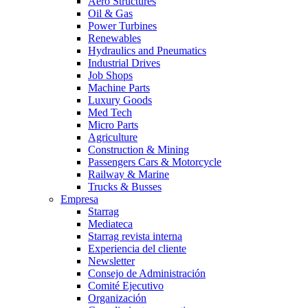
Aero Structures
Oil & Gas
Power Turbines
Renewables
Hydraulics and Pneumatics
Industrial Drives
Job Shops
Machine Parts
Luxury Goods
Med Tech
Micro Parts
Agriculture
Construction & Mining
Passengers Cars & Motorcycle
Railway & Marine
Trucks & Busses
Empresa
Starrag
Mediateca
Starrag revista interna
Experiencia del cliente
Newsletter
Consejo de Administración
Comité Ejecutivo
Organización