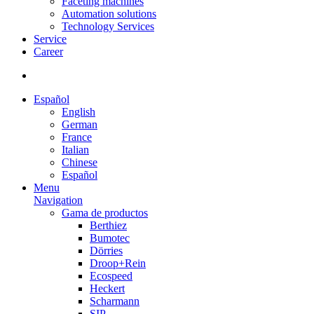
Faceting machines
Automation solutions
Technology Services
Service
Career
Español
English
German
France
Italian
Chinese
Español
Menu
Navigation
Gama de productos
Berthiez
Bumotec
Dörries
Droop+Rein
Ecospeed
Heckert
Scharmann
SIP